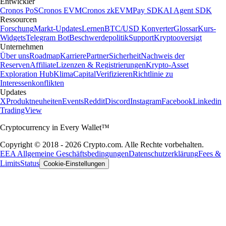
Entwickler
Cronos PoS
Cronos EVM
Cronos zkEVM
Pay SDK
AI Agent SDK
Ressourcen
Forschung
Markt-Updates
Lernen
BTC/USD Konverter
Glossar
Kurs-
Widgets
Telegram Bot
Beschwerdepolitik
Support
Kryptooversigt
Unternehmen
Über uns
Roadmap
Karriere
Partner
Sicherheit
Nachweis der
Reserven
Affiliate
Lizenzen & Registrierungen
Krypto-Asset
Exploration Hub
Klima
Capital
Verifizieren
Richtlinie zu
Interessenkonflikten
Updates
X
Produktneuheiten
Events
Reddit
Discord
Instagram
Facebook
Linkedin
TradingView
Cryptocurrency in Every Wallet™
Copyright © 2018 - 2026 Crypto.com. Alle Rechte vorbehalten.
EEA Allgemeine Geschäftsbedingungen
Datenschutzerklärung
Fees &
Limits
Status
Cookie-Einstellungen