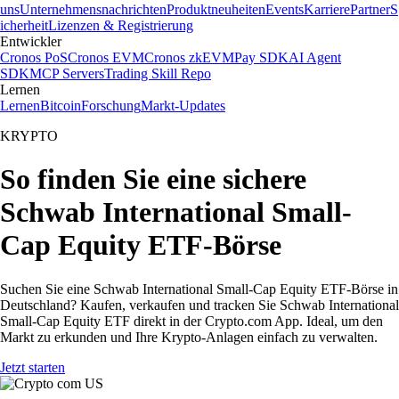
uns
Unternehmensnachrichten
Produktneuheiten
Events
Karriere
Partner
S
icherheit
Lizenzen & Registrierung
Entwickler
Cronos PoS
Cronos EVM
Cronos zkEVM
Pay SDK
AI Agent
SDK
MCP Servers
Trading Skill Repo
Lernen
Lernen
Bitcoin
Forschung
Markt-Updates
KRYPTO
So finden Sie eine sichere
Schwab International Small-
Cap Equity ETF-Börse
Suchen Sie eine Schwab International Small-Cap Equity ETF-Börse in
Deutschland? Kaufen, verkaufen und tracken Sie Schwab International
Small-Cap Equity ETF direkt in der Crypto.com App. Ideal, um den
Markt zu erkunden und Ihre Krypto-Anlagen einfach zu verwalten.
Jetzt starten