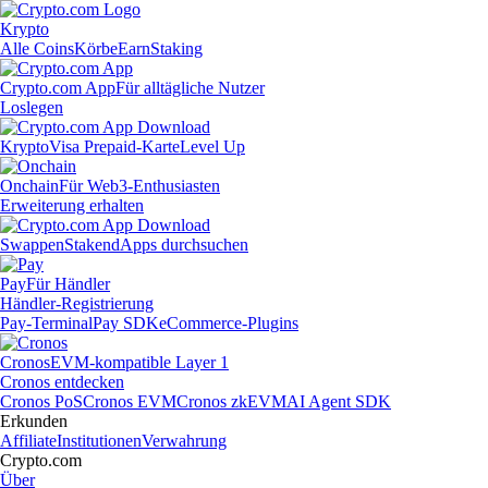
Krypto
Alle Coins
Körbe
Earn
Staking
Crypto.com App
Für alltägliche Nutzer
Loslegen
Krypto
Visa Prepaid-Karte
Level Up
Onchain
Für Web3-Enthusiasten
Erweiterung erhalten
Swappen
Staken
dApps durchsuchen
Pay
Für Händler
Händler-Registrierung
Pay-Terminal
Pay SDK
eCommerce-Plugins
Cronos
EVM-kompatible Layer 1
Cronos entdecken
Cronos PoS
Cronos EVM
Cronos zkEVM
AI Agent SDK
Erkunden
Affiliate
Institutionen
Verwahrung
Crypto.com
Über