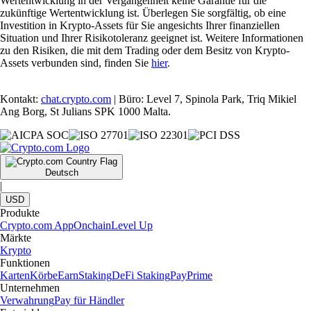
Wertentwicklung in der Vergangenheit keine Garantie für die
zukünftige Wertentwicklung ist. Überlegen Sie sorgfältig, ob eine
Investition in Krypto-Assets für Sie angesichts Ihrer finanziellen
Situation und Ihrer Risikotoleranz geeignet ist. Weitere Informationen
zu den Risiken, die mit dem Trading oder dem Besitz von Krypto-
Assets verbunden sind, finden Sie
hier
.
Kontakt:
chat.crypto.com
| Büro: Level 7, Spinola Park, Triq Mikiel
Ang Borg, St Julians SPK 1000 Malta.
Deutsch
|
USD
Produkte
Crypto.com App
Onchain
Level Up
Märkte
Krypto
Funktionen
Karten
Körbe
Earn
Staking
DeFi Staking
Pay
Prime
Unternehmen
Verwahrung
Pay für Händler