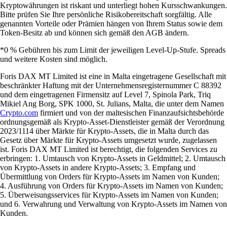
Kryptowährungen ist riskant und unterliegt hohen Kursschwankungen.
Bitte prüfen Sie Ihre persönliche Risikobereitschaft sorgfältig. Alle
genannten Vorteile oder Prämien hängen von Ihrem Status sowie dem
Token-Besitz ab und können sich gemäß den AGB ändern.
*0 % Gebühren bis zum Limit der jeweiligen Level-Up-Stufe. Spreads
und weitere Kosten sind möglich.
Foris DAX MT Limited ist eine in Malta eingetragene Gesellschaft mit
beschränkter Haftung mit der Unternehmensregisternummer C 88392
und dem eingetragenen Firmensitz auf Level 7, Spinola Park, Triq
Mikiel Ang Borg, SPK 1000, St. Julians, Malta, die unter dem Namen
Crypto.com
firmiert und von der maltesischen Finanzaufsichtsbehörde
ordnungsgemäß als Krypto-Asset-Dienstleister gemäß der Verordnung
2023/1114 über Märkte für Krypto-Assets, die in Malta durch das
Gesetz über Märkte für Krypto-Assets umgesetzt wurde, zugelassen
ist. Foris DAX MT Limited ist berechtigt, die folgenden Services zu
erbringen: 1. Umtausch von Krypto-Assets in Geldmittel; 2. Umtausch
von Krypto-Assets in andere Krypto-Assets; 3. Empfang und
Übermittlung von Orders für Krypto-Assets im Namen von Kunden;
4. Ausführung von Orders für Krypto-Assets im Namen von Kunden;
5. Überweisungsservices für Krypto-Assets im Namen von Kunden;
und 6. Verwahrung und Verwaltung von Krypto-Assets im Namen von
Kunden.