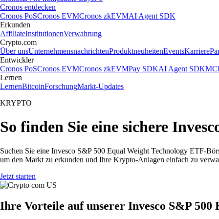
Cronos entdecken
Cronos PoS
Cronos EVM
Cronos zkEVM
AI Agent SDK
Erkunden
Affiliate
Institutionen
Verwahrung
Crypto.com
Über uns
Unternehmensnachrichten
Produktneuheiten
Events
Karriere
Pa
Entwickler
Cronos PoS
Cronos EVM
Cronos zkEVM
Pay SDK
AI Agent SDK
MCP
Lernen
Lernen
Bitcoin
Forschung
Markt-Updates
KRYPTO
So finden Sie eine sichere Inve
Suchen Sie eine Invesco S&P 500 Equal Weight Technology ETF-Börse
um den Markt zu erkunden und Ihre Krypto-Anlagen einfach zu verwal
Jetzt starten
Ihre Vorteile auf unserer Invesco S&P 50