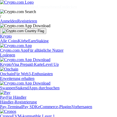
Märkte
Einzelpersonen
Unternehmen
Entdecken
/
Anmelden
Registrieren
Krypto
Alle Coins
Körbe
Earn
Staking
Crypto.com App
Für alltägliche Nutzer
Loslegen
Krypto
Visa Prepaid-Karte
Level Up
Onchain
Für Web3-Enthusiasten
Erweiterung erhalten
Swappen
Staken
dApps durchsuchen
Pay
Für Händler
Händler-Registrierung
Pay-Terminal
Pay SDK
eCommerce-Plugins
Vorhersagen
Cronos
EVM-kompatible Layer 1