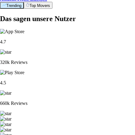
Trending
Top Movers
Das sagen unsere Nutzer
4.7
320k Reviews
4.5
660k Reviews