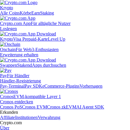
Krypto
Alle Coins
Körbe
Earn
Staking
Crypto.com App
Für alltägliche Nutzer
Loslegen
Krypto
Visa Prepaid-Karte
Level Up
Onchain
Für Web3-Enthusiasten
Erweiterung erhalten
Swappen
Staken
dApps durchsuchen
Pay
Für Händler
Händler-Registrierung
Pay-Terminal
Pay SDK
eCommerce-Plugins
Vorhersagen
Cronos
EVM-kompatible Layer 1
Cronos entdecken
Cronos PoS
Cronos EVM
Cronos zkEVM
AI Agent SDK
Erkunden
Affiliate
Institutionen
Verwahrung
Crypto.com
Über