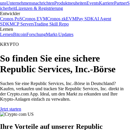
uns
Unternehmensnachrichten
Produktneuheiten
Events
Karriere
Partner
S
icherheit
Lizenzen & Registrierung
Entwickler
Cronos PoS
Cronos EVM
Cronos zkEVM
Pay SDK
AI Agent
SDK
MCP Servers
Trading Skill Repo
Lernen
Lernen
Bitcoin
Forschung
Markt-Updates
KRYPTO
So finden Sie eine sichere
Republic Services, Inc.-Börse
Suchen Sie eine Republic Services, Inc.-Börse in Deutschland?
Kaufen, verkaufen und tracken Sie Republic Services, Inc. direkt in
der Crypto.com App. Ideal, um den Markt zu erkunden und Ihre
Krypto-Anlagen einfach zu verwalten.
Jetzt starten
Ihre Vorteile auf unserer Republic