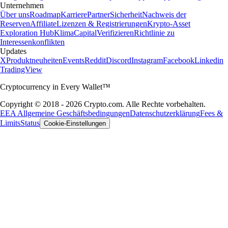
Unternehmen
Über uns
Roadmap
Karriere
Partner
Sicherheit
Nachweis der
Reserven
Affiliate
Lizenzen & Registrierungen
Krypto-Asset
Exploration Hub
Klima
Capital
Verifizieren
Richtlinie zu
Interessenkonflikten
Updates
X
Produktneuheiten
Events
Reddit
Discord
Instagram
Facebook
Linkedin
TradingView
Cryptocurrency in Every Wallet™
Copyright © 2018 - 2026 Crypto.com. Alle Rechte vorbehalten.
EEA Allgemeine Geschäftsbedingungen
Datenschutzerklärung
Fees &
Limits
Status
Cookie-Einstellungen