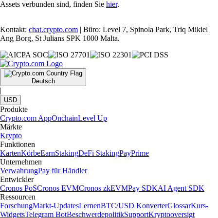
Assets verbunden sind, finden Sie
hier
.
Kontakt:
chat.crypto.com
| Büro: Level 7, Spinola Park, Triq Mikiel
Ang Borg, St Julians SPK 1000 Malta.
Deutsch
|
USD
Produkte
Crypto.com App
Onchain
Level Up
Märkte
Krypto
Funktionen
Karten
Körbe
Earn
Staking
DeFi Staking
Pay
Prime
Unternehmen
Verwahrung
Pay für Händler
Entwickler
Cronos PoS
Cronos EVM
Cronos zkEVM
Pay SDK
AI Agent SDK
Ressourcen
Forschung
Markt-Updates
Lernen
BTC/USD Konverter
Glossar
Kurs-
Widgets
Telegram Bot
Beschwerdepolitik
Support
Kryptooversigt