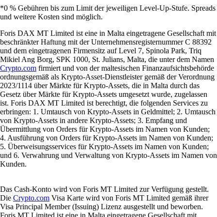
*0 % Gebühren bis zum Limit der jeweiligen Level-Up-Stufe. Spreads
und weitere Kosten sind möglich.
Foris DAX MT Limited ist eine in Malta eingetragene Gesellschaft mit
beschränkter Haftung mit der Unternehmensregisternummer C 88392
und dem eingetragenen Firmensitz auf Level 7, Spinola Park, Triq
Mikiel Ang Borg, SPK 1000, St. Julians, Malta, die unter dem Namen
Crypto.com
firmiert und von der maltesischen Finanzaufsichtsbehörde
ordnungsgemäß als Krypto-Asset-Dienstleister gemäß der Verordnung
2023/1114 über Märkte für Krypto-Assets, die in Malta durch das
Gesetz über Märkte für Krypto-Assets umgesetzt wurde, zugelassen
ist. Foris DAX MT Limited ist berechtigt, die folgenden Services zu
erbringen: 1. Umtausch von Krypto-Assets in Geldmittel; 2. Umtausch
von Krypto-Assets in andere Krypto-Assets; 3. Empfang und
Übermittlung von Orders für Krypto-Assets im Namen von Kunden;
4. Ausführung von Orders für Krypto-Assets im Namen von Kunden;
5. Überweisungsservices für Krypto-Assets im Namen von Kunden;
und 6. Verwahrung und Verwaltung von Krypto-Assets im Namen von
Kunden.
Das Cash-Konto wird von Foris MT Limited zur Verfügung gestellt.
Die
Crypto.com
Visa Karte wird von Foris MT Limited gemäß ihrer
Visa Principal Member (Issuing) Lizenz ausgestellt und beworben.
Foris MT Limited ist eine in Malta eingetragene Gesellschaft mit