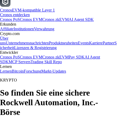
Cronos
EVM-kompatible Layer 1
Cronos entdecken
Cronos PoS
Cronos EVM
Cronos zkEVM
AI Agent SDK
Erkunden
Affiliate
Institutionen
Verwahrung
Crypto.com
Über
uns
Unternehmensnachrichten
Produktneuheiten
Events
Karriere
Partner
S
icherheit
Lizenzen & Registrierung
Entwickler
Cronos PoS
Cronos EVM
Cronos zkEVM
Pay SDK
AI Agent
SDK
MCP Servers
Trading Skill Repo
Lernen
Lernen
Bitcoin
Forschung
Markt-Updates
KRYPTO
So finden Sie eine sichere
Rockwell Automation, Inc.-
Börse