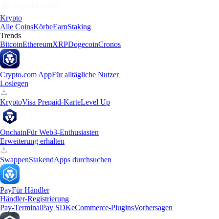
Krypto
Alle Coins
Körbe
Earn
Staking
Trends
Bitcoin
Ethereum
XRP
Dogecoin
Cronos
Crypto.com App
Für alltägliche Nutzer
Loslegen
Krypto
Visa Prepaid-Karte
Level Up
Onchain
Für Web3-Enthusiasten
Erweiterung erhalten
Swappen
Staken
dApps durchsuchen
Pay
Für Händler
Händler-Registrierung
Pay-Terminal
Pay SDK
eCommerce-Plugins
Vorhersagen