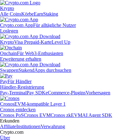
Krypto
Alle Coins
Körbe
Earn
Staking
Crypto.com App
Für alltägliche Nutzer
Loslegen
Krypto
Visa Prepaid-Karte
Level Up
Onchain
Für Web3-Enthusiasten
Erweiterung erhalten
Swappen
Staken
dApps durchsuchen
Pay
Für Händler
Händler-Registrierung
Pay-Terminal
Pay SDK
eCommerce-Plugins
Vorhersagen
Cronos
EVM-kompatible Layer 1
Cronos entdecken
Cronos PoS
Cronos EVM
Cronos zkEVM
AI Agent SDK
Erkunden
Affiliate
Institutionen
Verwahrung
Crypto.com
Über