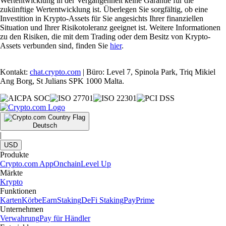
Wertentwicklung in der Vergangenheit keine Garantie für die
zukünftige Wertentwicklung ist. Überlegen Sie sorgfältig, ob eine
Investition in Krypto-Assets für Sie angesichts Ihrer finanziellen
Situation und Ihrer Risikotoleranz geeignet ist. Weitere Informationen
zu den Risiken, die mit dem Trading oder dem Besitz von Krypto-
Assets verbunden sind, finden Sie
hier
.
Kontakt:
chat.crypto.com
| Büro: Level 7, Spinola Park, Triq Mikiel
Ang Borg, St Julians SPK 1000 Malta.
Deutsch
|
USD
Produkte
Crypto.com App
Onchain
Level Up
Märkte
Krypto
Funktionen
Karten
Körbe
Earn
Staking
DeFi Staking
Pay
Prime
Unternehmen
Verwahrung
Pay für Händler