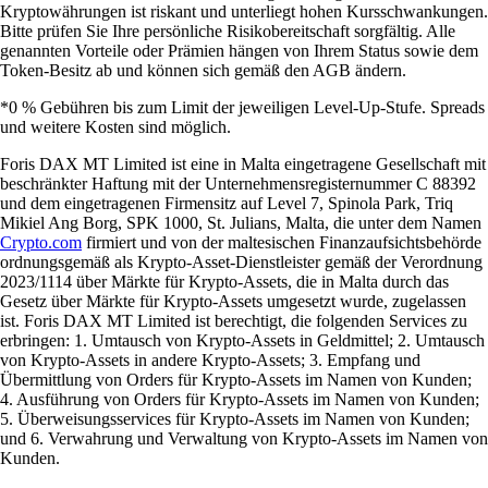
Kryptowährungen ist riskant und unterliegt hohen Kursschwankungen.
Bitte prüfen Sie Ihre persönliche Risikobereitschaft sorgfältig. Alle
genannten Vorteile oder Prämien hängen von Ihrem Status sowie dem
Token-Besitz ab und können sich gemäß den AGB ändern.
*0 % Gebühren bis zum Limit der jeweiligen Level-Up-Stufe. Spreads
und weitere Kosten sind möglich.
Foris DAX MT Limited ist eine in Malta eingetragene Gesellschaft mit
beschränkter Haftung mit der Unternehmensregisternummer C 88392
und dem eingetragenen Firmensitz auf Level 7, Spinola Park, Triq
Mikiel Ang Borg, SPK 1000, St. Julians, Malta, die unter dem Namen
Crypto.com
firmiert und von der maltesischen Finanzaufsichtsbehörde
ordnungsgemäß als Krypto-Asset-Dienstleister gemäß der Verordnung
2023/1114 über Märkte für Krypto-Assets, die in Malta durch das
Gesetz über Märkte für Krypto-Assets umgesetzt wurde, zugelassen
ist. Foris DAX MT Limited ist berechtigt, die folgenden Services zu
erbringen: 1. Umtausch von Krypto-Assets in Geldmittel; 2. Umtausch
von Krypto-Assets in andere Krypto-Assets; 3. Empfang und
Übermittlung von Orders für Krypto-Assets im Namen von Kunden;
4. Ausführung von Orders für Krypto-Assets im Namen von Kunden;
5. Überweisungsservices für Krypto-Assets im Namen von Kunden;
und 6. Verwahrung und Verwaltung von Krypto-Assets im Namen von
Kunden.