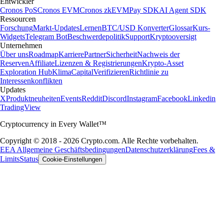
Entwickler
Cronos PoS
Cronos EVM
Cronos zkEVM
Pay SDK
AI Agent SDK
Ressourcen
Forschung
Markt-Updates
Lernen
BTC/USD Konverter
Glossar
Kurs-
Widgets
Telegram Bot
Beschwerdepolitik
Support
Kryptooversigt
Unternehmen
Über uns
Roadmap
Karriere
Partner
Sicherheit
Nachweis der
Reserven
Affiliate
Lizenzen & Registrierungen
Krypto-Asset
Exploration Hub
Klima
Capital
Verifizieren
Richtlinie zu
Interessenkonflikten
Updates
X
Produktneuheiten
Events
Reddit
Discord
Instagram
Facebook
Linkedin
TradingView
Cryptocurrency in Every Wallet™
Copyright © 2018 - 2026 Crypto.com. Alle Rechte vorbehalten.
EEA Allgemeine Geschäftsbedingungen
Datenschutzerklärung
Fees &
Limits
Status
Cookie-Einstellungen