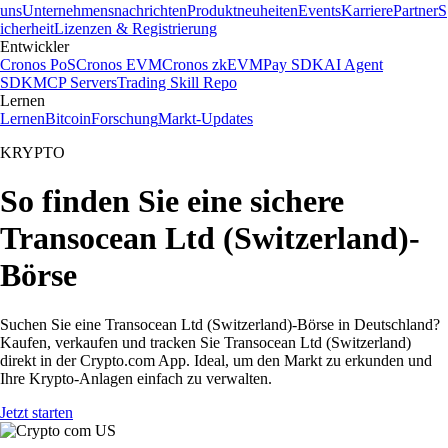
uns
Unternehmensnachrichten
Produktneuheiten
Events
Karriere
Partner
S
icherheit
Lizenzen & Registrierung
Entwickler
Cronos PoS
Cronos EVM
Cronos zkEVM
Pay SDK
AI Agent
SDK
MCP Servers
Trading Skill Repo
Lernen
Lernen
Bitcoin
Forschung
Markt-Updates
KRYPTO
So finden Sie eine sichere
Transocean Ltd (Switzerland)-
Börse
Suchen Sie eine Transocean Ltd (Switzerland)-Börse in Deutschland?
Kaufen, verkaufen und tracken Sie Transocean Ltd (Switzerland)
direkt in der Crypto.com App. Ideal, um den Markt zu erkunden und
Ihre Krypto-Anlagen einfach zu verwalten.
Jetzt starten