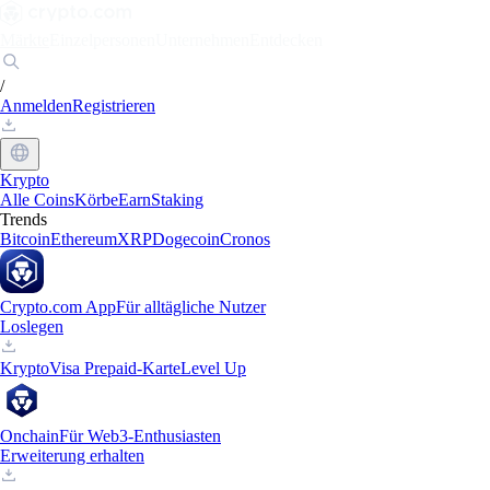
Märkte
Einzelpersonen
Unternehmen
Entdecken
/
Anmelden
Registrieren
Krypto
Alle Coins
Körbe
Earn
Staking
Trends
Bitcoin
Ethereum
XRP
Dogecoin
Cronos
Crypto.com App
Für alltägliche Nutzer
Loslegen
Krypto
Visa Prepaid-Karte
Level Up
Onchain
Für Web3-Enthusiasten
Erweiterung erhalten