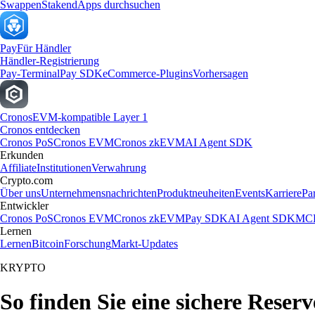
Swappen
Staken
dApps durchsuchen
Pay
Für Händler
Händler-Registrierung
Pay-Terminal
Pay SDK
eCommerce-Plugins
Vorhersagen
Cronos
EVM-kompatible Layer 1
Cronos entdecken
Cronos PoS
Cronos EVM
Cronos zkEVM
AI Agent SDK
Erkunden
Affiliate
Institutionen
Verwahrung
Crypto.com
Über uns
Unternehmensnachrichten
Produktneuheiten
Events
Karriere
Pa
Entwickler
Cronos PoS
Cronos EVM
Cronos zkEVM
Pay SDK
AI Agent SDK
MCP
Lernen
Lernen
Bitcoin
Forschung
Markt-Updates
KRYPTO
So finden Sie eine sichere Reser