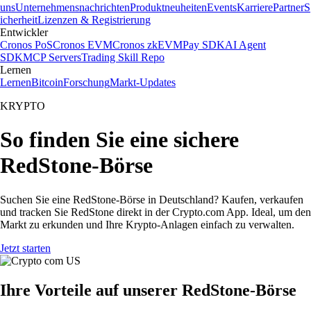
uns
Unternehmensnachrichten
Produktneuheiten
Events
Karriere
Partner
S
icherheit
Lizenzen & Registrierung
Entwickler
Cronos PoS
Cronos EVM
Cronos zkEVM
Pay SDK
AI Agent
SDK
MCP Servers
Trading Skill Repo
Lernen
Lernen
Bitcoin
Forschung
Markt-Updates
KRYPTO
So finden Sie eine sichere
RedStone-Börse
Suchen Sie eine RedStone-Börse in Deutschland? Kaufen, verkaufen
und tracken Sie RedStone direkt in der Crypto.com App. Ideal, um den
Markt zu erkunden und Ihre Krypto-Anlagen einfach zu verwalten.
Jetzt starten
Ihre Vorteile auf unserer RedStone-Börse