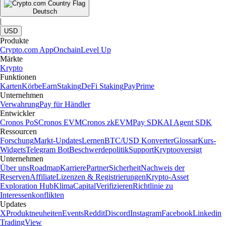
Deutsch
|
USD
Produkte
Crypto.com App
Onchain
Level Up
Märkte
Krypto
Funktionen
Karten
Körbe
Earn
Staking
DeFi Staking
Pay
Prime
Unternehmen
Verwahrung
Pay für Händler
Entwickler
Cronos PoS
Cronos EVM
Cronos zkEVM
Pay SDK
AI Agent SDK
Ressourcen
Forschung
Markt-Updates
Lernen
BTC/USD Konverter
Glossar
Kurs-
Widgets
Telegram Bot
Beschwerdepolitik
Support
Kryptooversigt
Unternehmen
Über uns
Roadmap
Karriere
Partner
Sicherheit
Nachweis der
Reserven
Affiliate
Lizenzen & Registrierungen
Krypto-Asset
Exploration Hub
Klima
Capital
Verifizieren
Richtlinie zu
Interessenkonflikten
Updates
X
Produktneuheiten
Events
Reddit
Discord
Instagram
Facebook
Linkedin
TradingView