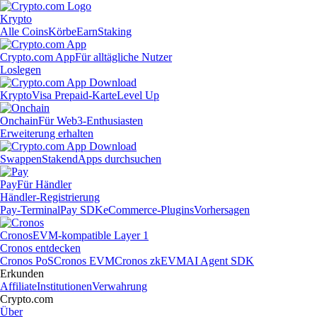
Krypto
Alle Coins
Körbe
Earn
Staking
Crypto.com App
Für alltägliche Nutzer
Loslegen
Krypto
Visa Prepaid-Karte
Level Up
Onchain
Für Web3-Enthusiasten
Erweiterung erhalten
Swappen
Staken
dApps durchsuchen
Pay
Für Händler
Händler-Registrierung
Pay-Terminal
Pay SDK
eCommerce-Plugins
Vorhersagen
Cronos
EVM-kompatible Layer 1
Cronos entdecken
Cronos PoS
Cronos EVM
Cronos zkEVM
AI Agent SDK
Erkunden
Affiliate
Institutionen
Verwahrung
Crypto.com
Über