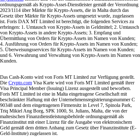
ordnungsgemäß als Krypto-Asset-Dienstleister gemäß der Verordnung
2023/1114 über Märkte für Krypto-Assets, die in Malta durch das
Gesetz über Märkte für Krypto-Assets umgesetzt wurde, zugelassen
ist. Foris DAX MT Limited ist berechtigt, die folgenden Services zu
erbringen: 1. Umtausch von Krypto-Assets in Geldmittel; 2. Umtausch
von Krypto-Assets in andere Krypto-Assets; 3. Empfang und
Übermittlung von Orders für Krypto-Assets im Namen von Kunden;
4. Ausführung von Orders für Krypto-Assets im Namen von Kunden;
5. Überweisungsservices für Krypto-Assets im Namen von Kunden;
und 6. Verwahrung und Verwaltung von Krypto-Assets im Namen von
Kunden.
Das Cash-Konto wird von Foris MT Limited zur Verfügung gestellt.
Die
Crypto.com
Visa Karte wird von Foris MT Limited gemäß ihrer
Visa Principal Member (Issuing) Lizenz ausgestellt und beworben.
Foris MT Limited ist eine in Malta eingetragene Gesellschaft mit
beschränkter Haftung mit der Unternehmensregistrierungsnummer C
90348 und dem eingetragenen Firmensitz in Level 7, Spinola Park,
Triq Mikiel Ang Borg, SPK 1000, St. Julians, Malta, die von der
maltesischen Finanzdienstleistungsbehörde ordnungsgemäß als
Finanzinstitut mit einer Lizenz für die Ausgabe von elektronischem
Geld gemäß dem dritten Anhang zum Gesetz über Finanzinstitute (E-
Geld-Institute) zugelassen ist.