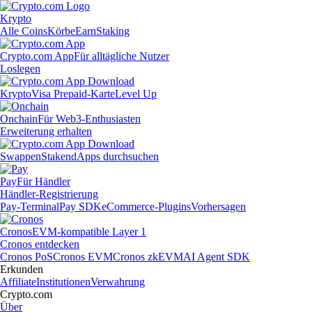
Krypto
Alle Coins
Körbe
Earn
Staking
Crypto.com App
Für alltägliche Nutzer
Loslegen
Krypto
Visa Prepaid-Karte
Level Up
Onchain
Für Web3-Enthusiasten
Erweiterung erhalten
Swappen
Staken
dApps durchsuchen
Pay
Für Händler
Händler-Registrierung
Pay-Terminal
Pay SDK
eCommerce-Plugins
Vorhersagen
Cronos
EVM-kompatible Layer 1
Cronos entdecken
Cronos PoS
Cronos EVM
Cronos zkEVM
AI Agent SDK
Erkunden
Affiliate
Institutionen
Verwahrung
Crypto.com
Über