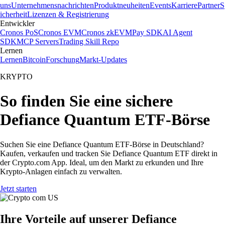
uns
Unternehmensnachrichten
Produktneuheiten
Events
Karriere
Partner
S
icherheit
Lizenzen & Registrierung
Entwickler
Cronos PoS
Cronos EVM
Cronos zkEVM
Pay SDK
AI Agent
SDK
MCP Servers
Trading Skill Repo
Lernen
Lernen
Bitcoin
Forschung
Markt-Updates
KRYPTO
So finden Sie eine sichere
Defiance Quantum ETF-Börse
Suchen Sie eine Defiance Quantum ETF-Börse in Deutschland?
Kaufen, verkaufen und tracken Sie Defiance Quantum ETF direkt in
der Crypto.com App. Ideal, um den Markt zu erkunden und Ihre
Krypto-Anlagen einfach zu verwalten.
Jetzt starten
Ihre Vorteile auf unserer Defiance