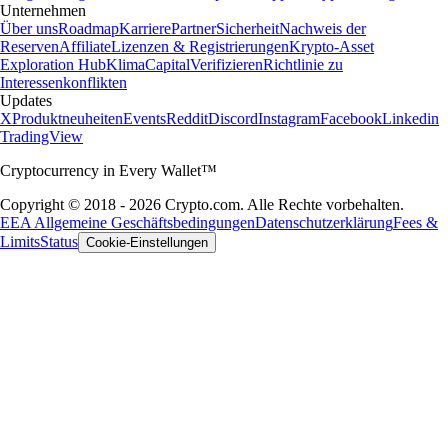
Unternehmen
Über uns
Roadmap
Karriere
Partner
Sicherheit
Nachweis der
Reserven
Affiliate
Lizenzen & Registrierungen
Krypto-Asset
Exploration Hub
Klima
Capital
Verifizieren
Richtlinie zu
Interessenkonflikten
Updates
X
Produktneuheiten
Events
Reddit
Discord
Instagram
Facebook
Linkedin
TradingView
Cryptocurrency in Every Wallet™
Copyright © 2018 - 2026 Crypto.com. Alle Rechte vorbehalten.
EEA Allgemeine Geschäftsbedingungen
Datenschutzerklärung
Fees &
Limits
Status
Cookie-Einstellungen