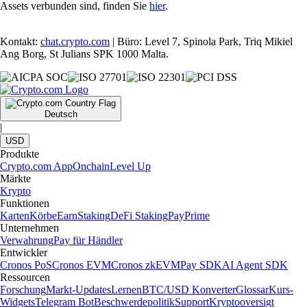
Assets verbunden sind, finden Sie
hier
.
Kontakt:
chat.crypto.com
| Büro: Level 7, Spinola Park, Triq Mikiel
Ang Borg, St Julians SPK 1000 Malta.
Deutsch
|
USD
Produkte
Crypto.com App
Onchain
Level Up
Märkte
Krypto
Funktionen
Karten
Körbe
Earn
Staking
DeFi Staking
Pay
Prime
Unternehmen
Verwahrung
Pay für Händler
Entwickler
Cronos PoS
Cronos EVM
Cronos zkEVM
Pay SDK
AI Agent SDK
Ressourcen
Forschung
Markt-Updates
Lernen
BTC/USD Konverter
Glossar
Kurs-
Widgets
Telegram Bot
Beschwerdepolitik
Support
Kryptooversigt