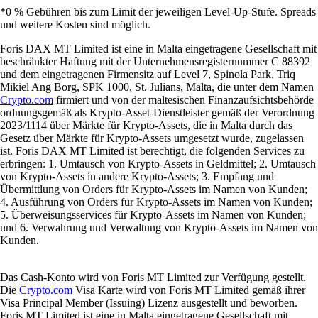
*0 % Gebühren bis zum Limit der jeweiligen Level-Up-Stufe. Spreads
und weitere Kosten sind möglich.
Foris DAX MT Limited ist eine in Malta eingetragene Gesellschaft mit
beschränkter Haftung mit der Unternehmensregisternummer C 88392
und dem eingetragenen Firmensitz auf Level 7, Spinola Park, Triq
Mikiel Ang Borg, SPK 1000, St. Julians, Malta, die unter dem Namen
Crypto.com
firmiert und von der maltesischen Finanzaufsichtsbehörde
ordnungsgemäß als Krypto-Asset-Dienstleister gemäß der Verordnung
2023/1114 über Märkte für Krypto-Assets, die in Malta durch das
Gesetz über Märkte für Krypto-Assets umgesetzt wurde, zugelassen
ist. Foris DAX MT Limited ist berechtigt, die folgenden Services zu
erbringen: 1. Umtausch von Krypto-Assets in Geldmittel; 2. Umtausch
von Krypto-Assets in andere Krypto-Assets; 3. Empfang und
Übermittlung von Orders für Krypto-Assets im Namen von Kunden;
4. Ausführung von Orders für Krypto-Assets im Namen von Kunden;
5. Überweisungsservices für Krypto-Assets im Namen von Kunden;
und 6. Verwahrung und Verwaltung von Krypto-Assets im Namen von
Kunden.
Das Cash-Konto wird von Foris MT Limited zur Verfügung gestellt.
Die
Crypto.com
Visa Karte wird von Foris MT Limited gemäß ihrer
Visa Principal Member (Issuing) Lizenz ausgestellt und beworben.
Foris MT Limited ist eine in Malta eingetragene Gesellschaft mit