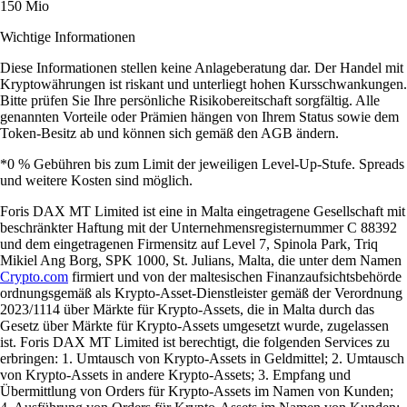
150 Mio
Wichtige Informationen
Diese Informationen stellen keine Anlageberatung dar. Der Handel mit
Kryptowährungen ist riskant und unterliegt hohen Kursschwankungen.
Bitte prüfen Sie Ihre persönliche Risikobereitschaft sorgfältig. Alle
genannten Vorteile oder Prämien hängen von Ihrem Status sowie dem
Token-Besitz ab und können sich gemäß den AGB ändern.
*0 % Gebühren bis zum Limit der jeweiligen Level-Up-Stufe. Spreads
und weitere Kosten sind möglich.
Foris DAX MT Limited ist eine in Malta eingetragene Gesellschaft mit
beschränkter Haftung mit der Unternehmensregisternummer C 88392
und dem eingetragenen Firmensitz auf Level 7, Spinola Park, Triq
Mikiel Ang Borg, SPK 1000, St. Julians, Malta, die unter dem Namen
Crypto.com
firmiert und von der maltesischen Finanzaufsichtsbehörde
ordnungsgemäß als Krypto-Asset-Dienstleister gemäß der Verordnung
2023/1114 über Märkte für Krypto-Assets, die in Malta durch das
Gesetz über Märkte für Krypto-Assets umgesetzt wurde, zugelassen
ist. Foris DAX MT Limited ist berechtigt, die folgenden Services zu
erbringen: 1. Umtausch von Krypto-Assets in Geldmittel; 2. Umtausch
von Krypto-Assets in andere Krypto-Assets; 3. Empfang und
Übermittlung von Orders für Krypto-Assets im Namen von Kunden;