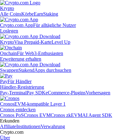
Krypto
Alle Coins
Körbe
Earn
Staking
Crypto.com App
Für alltägliche Nutzer
Loslegen
Krypto
Visa Prepaid-Karte
Level Up
Onchain
Für Web3-Enthusiasten
Erweiterung erhalten
Swappen
Staken
dApps durchsuchen
Pay
Für Händler
Händler-Registrierung
Pay-Terminal
Pay SDK
eCommerce-Plugins
Vorhersagen
Cronos
EVM-kompatible Layer 1
Cronos entdecken
Cronos PoS
Cronos EVM
Cronos zkEVM
AI Agent SDK
Erkunden
Affiliate
Institutionen
Verwahrung
Crypto.com
Über