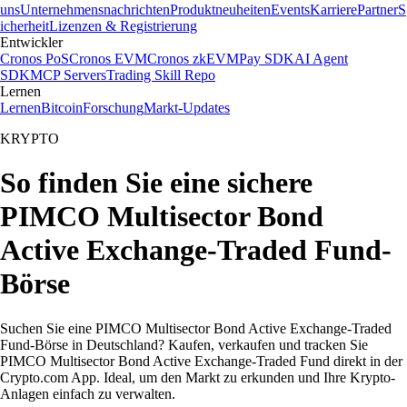
uns
Unternehmensnachrichten
Produktneuheiten
Events
Karriere
Partner
S
icherheit
Lizenzen & Registrierung
Entwickler
Cronos PoS
Cronos EVM
Cronos zkEVM
Pay SDK
AI Agent
SDK
MCP Servers
Trading Skill Repo
Lernen
Lernen
Bitcoin
Forschung
Markt-Updates
KRYPTO
So finden Sie eine sichere
PIMCO Multisector Bond
Active Exchange-Traded Fund-
Börse
Suchen Sie eine PIMCO Multisector Bond Active Exchange-Traded
Fund-Börse in Deutschland? Kaufen, verkaufen und tracken Sie
PIMCO Multisector Bond Active Exchange-Traded Fund direkt in der
Crypto.com App. Ideal, um den Markt zu erkunden und Ihre Krypto-
Anlagen einfach zu verwalten.