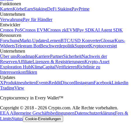
Funktionen
Karten
Körbe
Earn
Staking
DeFi Staking
Pay
Prime
Unternehmen
Verwahrung
Pay für Händler
Entwickler
Cronos PoS
Cronos EVM
Cronos zkEVM
Pay SDK
AI Agent SDK
Ressourcen
Forschung
Markt-Updates
Lernen
BTC/USD Konverter
Glossar
Kurs-
Widgets
Telegram Bot
Beschwerdepolitik
Support
Kryptooversigt
Unternehmen
Über uns
Roadmap
Karriere
Partner
Sicherheit
Nachweis der
Reserven
Affiliate
Lizenzen & Registrierungen
Krypto-Asset
Exploration Hub
Klima
Capital
Verifizieren
Richtlinie zu
Interessenkonflikten
Updates
X
Produktneuheiten
Events
Reddit
Discord
Instagram
Facebook
Linkedin
TradingView
Cryptocurrency in Every Wallet™
Copyright © 2018 - 2026 Crypto.com. Alle Rechte vorbehalten.
EEA Allgemeine Geschäftsbedingungen
Datenschutzerklärung
Fees &
Limits
Status
Cookie-Einstellungen