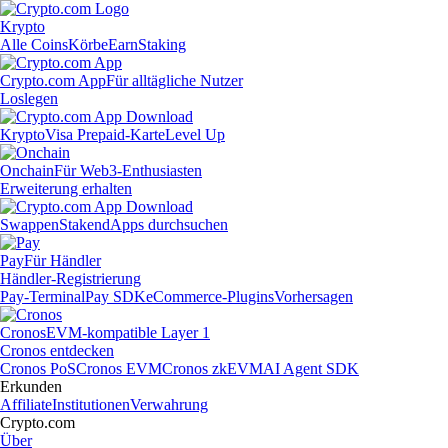
Krypto
Alle Coins
Körbe
Earn
Staking
Crypto.com App
Für alltägliche Nutzer
Loslegen
Krypto
Visa Prepaid-Karte
Level Up
Onchain
Für Web3-Enthusiasten
Erweiterung erhalten
Swappen
Staken
dApps durchsuchen
Pay
Für Händler
Händler-Registrierung
Pay-Terminal
Pay SDK
eCommerce-Plugins
Vorhersagen
Cronos
EVM-kompatible Layer 1
Cronos entdecken
Cronos PoS
Cronos EVM
Cronos zkEVM
AI Agent SDK
Erkunden
Affiliate
Institutionen
Verwahrung
Crypto.com
Über