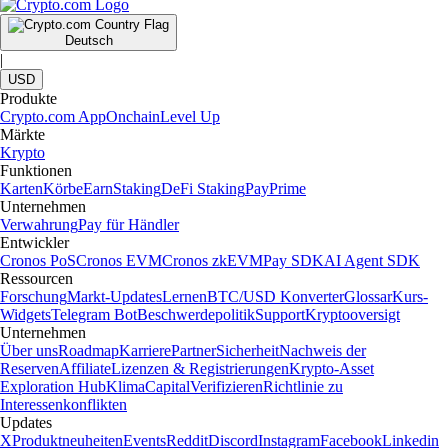
Deutsch
|
USD
Produkte
Crypto.com App
Onchain
Level Up
Märkte
Krypto
Funktionen
Karten
Körbe
Earn
Staking
DeFi Staking
Pay
Prime
Unternehmen
Verwahrung
Pay für Händler
Entwickler
Cronos PoS
Cronos EVM
Cronos zkEVM
Pay SDK
AI Agent SDK
Ressourcen
Forschung
Markt-Updates
Lernen
BTC/USD Konverter
Glossar
Kurs-
Widgets
Telegram Bot
Beschwerdepolitik
Support
Kryptooversigt
Unternehmen
Über uns
Roadmap
Karriere
Partner
Sicherheit
Nachweis der
Reserven
Affiliate
Lizenzen & Registrierungen
Krypto-Asset
Exploration Hub
Klima
Capital
Verifizieren
Richtlinie zu
Interessenkonflikten
Updates
X
Produktneuheiten
Events
Reddit
Discord
Instagram
Facebook
Linkedin