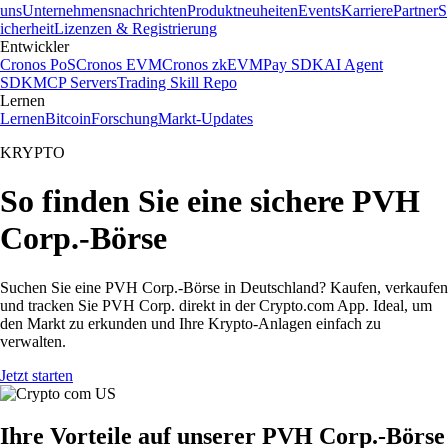
uns
Unternehmensnachrichten
Produktneuheiten
Events
Karriere
Partner
S
icherheit
Lizenzen & Registrierung
Entwickler
Cronos PoS
Cronos EVM
Cronos zkEVM
Pay SDK
AI Agent
SDK
MCP Servers
Trading Skill Repo
Lernen
Lernen
Bitcoin
Forschung
Markt-Updates
KRYPTO
So finden Sie eine sichere PVH
Corp.-Börse
Suchen Sie eine PVH Corp.-Börse in Deutschland? Kaufen, verkaufen
und tracken Sie PVH Corp. direkt in der Crypto.com App. Ideal, um
den Markt zu erkunden und Ihre Krypto-Anlagen einfach zu
verwalten.
Jetzt starten
Ihre Vorteile auf unserer PVH Corp.-Börse