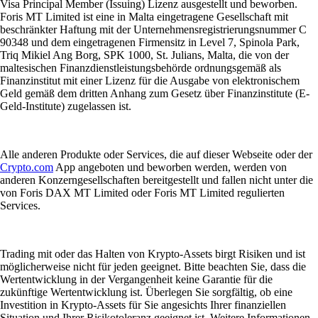
Visa Principal Member (Issuing) Lizenz ausgestellt und beworben.
Foris MT Limited ist eine in Malta eingetragene Gesellschaft mit
beschränkter Haftung mit der Unternehmensregistrierungsnummer C
90348 und dem eingetragenen Firmensitz in Level 7, Spinola Park,
Triq Mikiel Ang Borg, SPK 1000, St. Julians, Malta, die von der
maltesischen Finanzdienstleistungsbehörde ordnungsgemäß als
Finanzinstitut mit einer Lizenz für die Ausgabe von elektronischem
Geld gemäß dem dritten Anhang zum Gesetz über Finanzinstitute (E-
Geld-Institute) zugelassen ist.
Alle anderen Produkte oder Services, die auf dieser Webseite oder der
Crypto.com
App angeboten und beworben werden, werden von
anderen Konzerngesellschaften bereitgestellt und fallen nicht unter die
von Foris DAX MT Limited oder Foris MT Limited regulierten
Services.
Trading mit oder das Halten von Krypto-Assets birgt Risiken und ist
möglicherweise nicht für jeden geeignet. Bitte beachten Sie, dass die
Wertentwicklung in der Vergangenheit keine Garantie für die
zukünftige Wertentwicklung ist. Überlegen Sie sorgfältig, ob eine
Investition in Krypto-Assets für Sie angesichts Ihrer finanziellen
Situation und Ihrer Risikotoleranz geeignet ist. Weitere Informationen