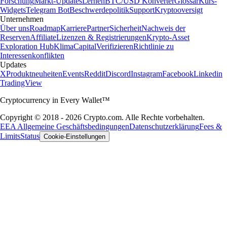
Forschung
Markt-Updates
Lernen
BTC/USD Konverter
Glossar
Kurs-
Widgets
Telegram Bot
Beschwerdepolitik
Support
Kryptooversigt
Unternehmen
Über uns
Roadmap
Karriere
Partner
Sicherheit
Nachweis der
Reserven
Affiliate
Lizenzen & Registrierungen
Krypto-Asset
Exploration Hub
Klima
Capital
Verifizieren
Richtlinie zu
Interessenkonflikten
Updates
X
Produktneuheiten
Events
Reddit
Discord
Instagram
Facebook
Linkedin
TradingView
Cryptocurrency in Every Wallet™
Copyright © 2018 - 2026 Crypto.com. Alle Rechte vorbehalten.
EEA Allgemeine Geschäftsbedingungen
Datenschutzerklärung
Fees &
Limits
Status
Cookie-Einstellungen