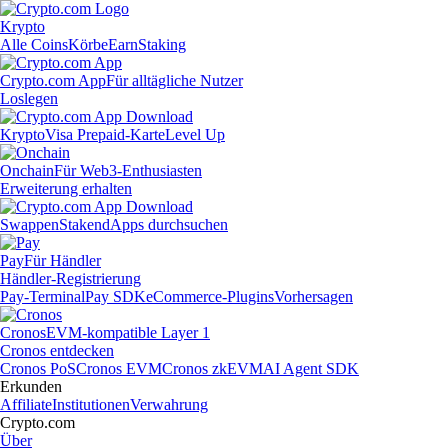
Krypto
Alle Coins
Körbe
Earn
Staking
Crypto.com App
Für alltägliche Nutzer
Loslegen
Krypto
Visa Prepaid-Karte
Level Up
Onchain
Für Web3-Enthusiasten
Erweiterung erhalten
Swappen
Staken
dApps durchsuchen
Pay
Für Händler
Händler-Registrierung
Pay-Terminal
Pay SDK
eCommerce-Plugins
Vorhersagen
Cronos
EVM-kompatible Layer 1
Cronos entdecken
Cronos PoS
Cronos EVM
Cronos zkEVM
AI Agent SDK
Erkunden
Affiliate
Institutionen
Verwahrung
Crypto.com
Über