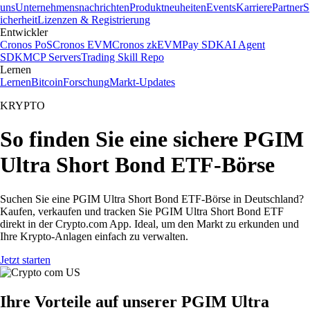
uns
Unternehmensnachrichten
Produktneuheiten
Events
Karriere
Partner
S
icherheit
Lizenzen & Registrierung
Entwickler
Cronos PoS
Cronos EVM
Cronos zkEVM
Pay SDK
AI Agent
SDK
MCP Servers
Trading Skill Repo
Lernen
Lernen
Bitcoin
Forschung
Markt-Updates
KRYPTO
So finden Sie eine sichere PGIM
Ultra Short Bond ETF-Börse
Suchen Sie eine PGIM Ultra Short Bond ETF-Börse in Deutschland?
Kaufen, verkaufen und tracken Sie PGIM Ultra Short Bond ETF
direkt in der Crypto.com App. Ideal, um den Markt zu erkunden und
Ihre Krypto-Anlagen einfach zu verwalten.
Jetzt starten
Ihre Vorteile auf unserer PGIM Ultra