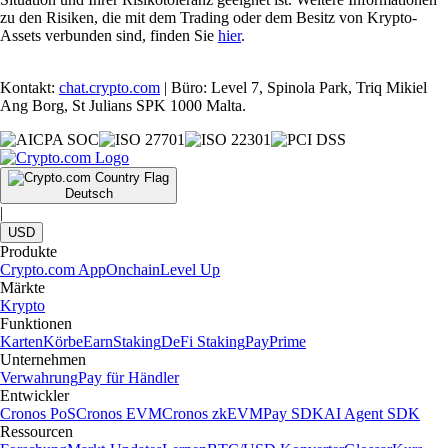
zu den Risiken, die mit dem Trading oder dem Besitz von Krypto-
Assets verbunden sind, finden Sie
hier
.
Kontakt:
chat.crypto.com
| Büro: Level 7, Spinola Park, Triq Mikiel
Ang Borg, St Julians SPK 1000 Malta.
Deutsch
|
USD
Produkte
Crypto.com App
Onchain
Level Up
Märkte
Krypto
Funktionen
Karten
Körbe
Earn
Staking
DeFi Staking
Pay
Prime
Unternehmen
Verwahrung
Pay für Händler
Entwickler
Cronos PoS
Cronos EVM
Cronos zkEVM
Pay SDK
AI Agent SDK
Ressourcen