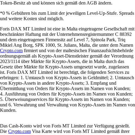
Token-Besitz ab und können sich gemäß den AGB ändern.
*0 % Gebühren bis zum Limit der jeweiligen Level-Up-Stufe. Spreads
und weitere Kosten sind möglich.
Foris DAX MT Limited ist eine in Malta eingetragene Gesellschaft mit
beschränkter Haftung mit der Unternehmensregisternummer C 88392
und dem eingetragenen Firmensitz auf Level 7, Spinola Park, Triq
Mikiel Ang Borg, SPK 1000, St. Julians, Malta, die unter dem Namen
Crypto.com
firmiert und von der maltesischen Finanzaufsichtsbehörde
ordnungsgemäß als Krypto-Asset-Dienstleister gemäß der Verordnung
2023/1114 über Märkte für Krypto-Assets, die in Malta durch das
Gesetz über Märkte für Krypto-Assets umgesetzt wurde, zugelassen
ist. Foris DAX MT Limited ist berechtigt, die folgenden Services zu
erbringen: 1. Umtausch von Krypto-Assets in Geldmittel; 2. Umtausch
von Krypto-Assets in andere Krypto-Assets; 3. Empfang und
Übermittlung von Orders für Krypto-Assets im Namen von Kunden;
4. Ausführung von Orders für Krypto-Assets im Namen von Kunden;
5. Überweisungsservices für Krypto-Assets im Namen von Kunden;
und 6. Verwahrung und Verwaltung von Krypto-Assets im Namen von
Kunden.
Das Cash-Konto wird von Foris MT Limited zur Verfügung gestellt.
Die
Crypto.com
Visa Karte wird von Foris MT Limited gemäß ihrer