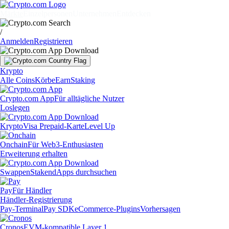
Märkte
Einzelpersonen
Unternehmen
Entdecken
/
Anmelden
Registrieren
Krypto
Alle Coins
Körbe
Earn
Staking
Crypto.com App
Für alltägliche Nutzer
Loslegen
Krypto
Visa Prepaid-Karte
Level Up
Onchain
Für Web3-Enthusiasten
Erweiterung erhalten
Swappen
Staken
dApps durchsuchen
Pay
Für Händler
Händler-Registrierung
Pay-Terminal
Pay SDK
eCommerce-Plugins
Vorhersagen
Cronos
EVM-kompatible Layer 1