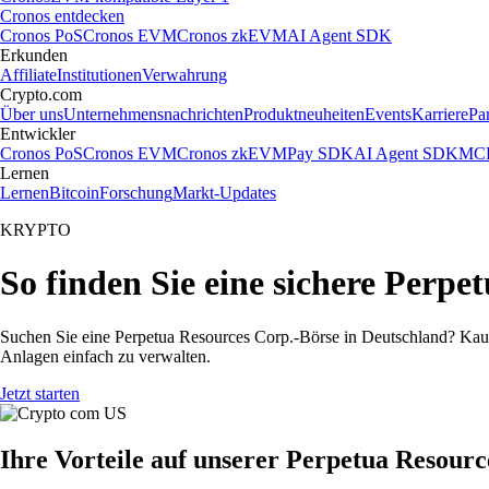
Cronos entdecken
Cronos PoS
Cronos EVM
Cronos zkEVM
AI Agent SDK
Erkunden
Affiliate
Institutionen
Verwahrung
Crypto.com
Über uns
Unternehmensnachrichten
Produktneuheiten
Events
Karriere
Pa
Entwickler
Cronos PoS
Cronos EVM
Cronos zkEVM
Pay SDK
AI Agent SDK
MCP
Lernen
Lernen
Bitcoin
Forschung
Markt-Updates
KRYPTO
So finden Sie eine sichere Perpe
Suchen Sie eine Perpetua Resources Corp.-Börse in Deutschland? Kauf
Anlagen einfach zu verwalten.
Jetzt starten
Ihre Vorteile auf unserer Perpetua Resour