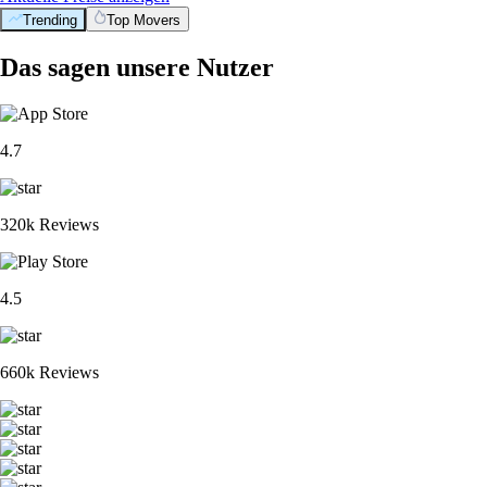
Trending
Top Movers
Das sagen unsere Nutzer
4.7
320k Reviews
4.5
660k Reviews