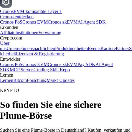
Cronos
EVM-kompatible Layer 1
Cronos entdecken
Cronos PoS
Cronos EVM
Cronos zkEVM
AI Agent SDK
Erkunden
Affiliate
Institutionen
Verwahrung
Crypto.com
Über
uns
Unternehmensnachrichten
Produktneuheiten
Events
Karriere
Partner
S
icherheit
Lizenzen & Registrierung
Entwickler
Cronos PoS
Cronos EVM
Cronos zkEVM
Pay SDK
AI Agent
SDK
MCP Servers
Trading Skill Repo
Lernen
Lernen
Bitcoin
Forschung
Markt-Updates
KRYPTO
So finden Sie eine sichere
Plume-Börse
Suchen Sie eine Plume-Börse in Deutschland? Kaufen, verkaufen und