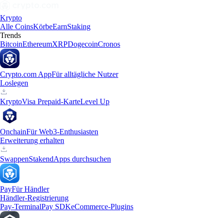
Krypto
Alle Coins
Körbe
Earn
Staking
Trends
Bitcoin
Ethereum
XRP
Dogecoin
Cronos
Crypto.com App
Für alltägliche Nutzer
Loslegen
Krypto
Visa Prepaid-Karte
Level Up
Onchain
Für Web3-Enthusiasten
Erweiterung erhalten
Swappen
Staken
dApps durchsuchen
Pay
Für Händler
Händler-Registrierung
Pay-Terminal
Pay SDK
eCommerce-Plugins