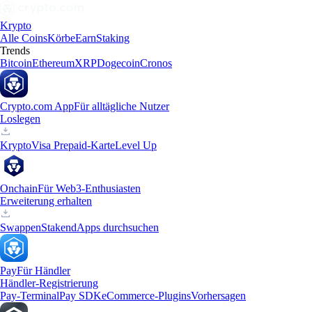
Krypto
Alle Coins
Körbe
Earn
Staking
Trends
Bitcoin
Ethereum
XRP
Dogecoin
Cronos
Crypto.com App
Für alltägliche Nutzer
Loslegen
Krypto
Visa Prepaid-Karte
Level Up
Onchain
Für Web3-Enthusiasten
Erweiterung erhalten
Swappen
Staken
dApps durchsuchen
Pay
Für Händler
Händler-Registrierung
Pay-Terminal
Pay SDK
eCommerce-Plugins
Vorhersagen