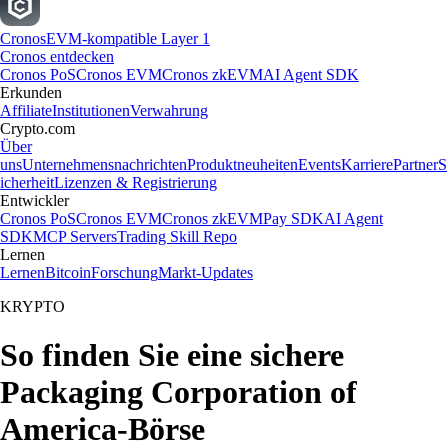
Cronos
EVM-kompatible Layer 1
Cronos entdecken
Cronos PoS
Cronos EVM
Cronos zkEVM
AI Agent SDK
Erkunden
Affiliate
Institutionen
Verwahrung
Crypto.com
Über
uns
Unternehmensnachrichten
Produktneuheiten
Events
Karriere
Partner
S
icherheit
Lizenzen & Registrierung
Entwickler
Cronos PoS
Cronos EVM
Cronos zkEVM
Pay SDK
AI Agent
SDK
MCP Servers
Trading Skill Repo
Lernen
Lernen
Bitcoin
Forschung
Markt-Updates
KRYPTO
So finden Sie eine sichere
Packaging Corporation of
America-Börse