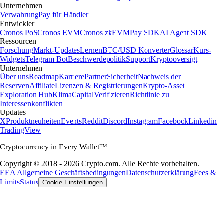
Unternehmen
Verwahrung
Pay für Händler
Entwickler
Cronos PoS
Cronos EVM
Cronos zkEVM
Pay SDK
AI Agent SDK
Ressourcen
Forschung
Markt-Updates
Lernen
BTC/USD Konverter
Glossar
Kurs-
Widgets
Telegram Bot
Beschwerdepolitik
Support
Kryptooversigt
Unternehmen
Über uns
Roadmap
Karriere
Partner
Sicherheit
Nachweis der
Reserven
Affiliate
Lizenzen & Registrierungen
Krypto-Asset
Exploration Hub
Klima
Capital
Verifizieren
Richtlinie zu
Interessenkonflikten
Updates
X
Produktneuheiten
Events
Reddit
Discord
Instagram
Facebook
Linkedin
TradingView
Cryptocurrency in Every Wallet™
Copyright © 2018 - 2026 Crypto.com. Alle Rechte vorbehalten.
EEA Allgemeine Geschäftsbedingungen
Datenschutzerklärung
Fees &
Limits
Status
Cookie-Einstellungen