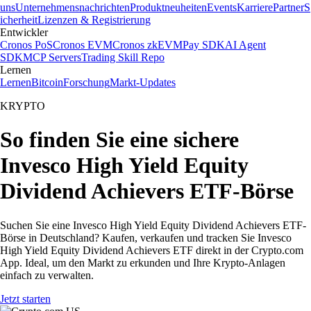
uns
Unternehmensnachrichten
Produktneuheiten
Events
Karriere
Partner
S
icherheit
Lizenzen & Registrierung
Entwickler
Cronos PoS
Cronos EVM
Cronos zkEVM
Pay SDK
AI Agent
SDK
MCP Servers
Trading Skill Repo
Lernen
Lernen
Bitcoin
Forschung
Markt-Updates
KRYPTO
So finden Sie eine sichere
Invesco High Yield Equity
Dividend Achievers ETF-Börse
Suchen Sie eine Invesco High Yield Equity Dividend Achievers ETF-
Börse in Deutschland? Kaufen, verkaufen und tracken Sie Invesco
High Yield Equity Dividend Achievers ETF direkt in der Crypto.com
App. Ideal, um den Markt zu erkunden und Ihre Krypto-Anlagen
einfach zu verwalten.
Jetzt starten