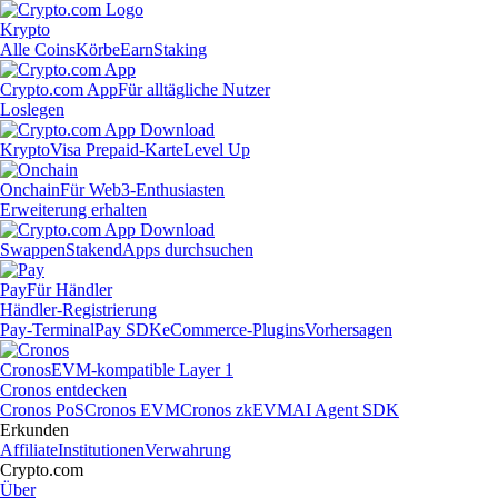
Krypto
Alle Coins
Körbe
Earn
Staking
Crypto.com App
Für alltägliche Nutzer
Loslegen
Krypto
Visa Prepaid-Karte
Level Up
Onchain
Für Web3-Enthusiasten
Erweiterung erhalten
Swappen
Staken
dApps durchsuchen
Pay
Für Händler
Händler-Registrierung
Pay-Terminal
Pay SDK
eCommerce-Plugins
Vorhersagen
Cronos
EVM-kompatible Layer 1
Cronos entdecken
Cronos PoS
Cronos EVM
Cronos zkEVM
AI Agent SDK
Erkunden
Affiliate
Institutionen
Verwahrung
Crypto.com
Über