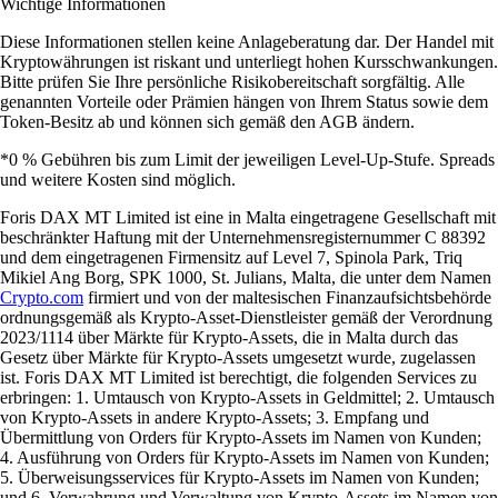
Wichtige Informationen
Diese Informationen stellen keine Anlageberatung dar. Der Handel mit
Kryptowährungen ist riskant und unterliegt hohen Kursschwankungen.
Bitte prüfen Sie Ihre persönliche Risikobereitschaft sorgfältig. Alle
genannten Vorteile oder Prämien hängen von Ihrem Status sowie dem
Token-Besitz ab und können sich gemäß den AGB ändern.
*0 % Gebühren bis zum Limit der jeweiligen Level-Up-Stufe. Spreads
und weitere Kosten sind möglich.
Foris DAX MT Limited ist eine in Malta eingetragene Gesellschaft mit
beschränkter Haftung mit der Unternehmensregisternummer C 88392
und dem eingetragenen Firmensitz auf Level 7, Spinola Park, Triq
Mikiel Ang Borg, SPK 1000, St. Julians, Malta, die unter dem Namen
Crypto.com
firmiert und von der maltesischen Finanzaufsichtsbehörde
ordnungsgemäß als Krypto-Asset-Dienstleister gemäß der Verordnung
2023/1114 über Märkte für Krypto-Assets, die in Malta durch das
Gesetz über Märkte für Krypto-Assets umgesetzt wurde, zugelassen
ist. Foris DAX MT Limited ist berechtigt, die folgenden Services zu
erbringen: 1. Umtausch von Krypto-Assets in Geldmittel; 2. Umtausch
von Krypto-Assets in andere Krypto-Assets; 3. Empfang und
Übermittlung von Orders für Krypto-Assets im Namen von Kunden;
4. Ausführung von Orders für Krypto-Assets im Namen von Kunden;
5. Überweisungsservices für Krypto-Assets im Namen von Kunden;
und 6. Verwahrung und Verwaltung von Krypto-Assets im Namen von