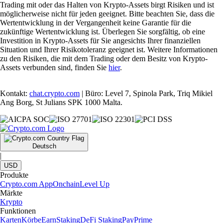
Trading mit oder das Halten von Krypto-Assets birgt Risiken und ist
möglicherweise nicht für jeden geeignet. Bitte beachten Sie, dass die
Wertentwicklung in der Vergangenheit keine Garantie für die
zukünftige Wertentwicklung ist. Überlegen Sie sorgfältig, ob eine
Investition in Krypto-Assets für Sie angesichts Ihrer finanziellen
Situation und Ihrer Risikotoleranz geeignet ist. Weitere Informationen
zu den Risiken, die mit dem Trading oder dem Besitz von Krypto-
Assets verbunden sind, finden Sie
hier
.
Kontakt:
chat.crypto.com
| Büro: Level 7, Spinola Park, Triq Mikiel
Ang Borg, St Julians SPK 1000 Malta.
Deutsch
|
USD
Produkte
Crypto.com App
Onchain
Level Up
Märkte
Krypto
Funktionen
Karten
Körbe
Earn
Staking
DeFi Staking
Pay
Prime