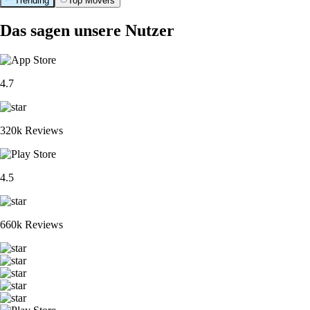
Trending
Top Movers
Das sagen unsere Nutzer
4.7
320k Reviews
4.5
660k Reviews