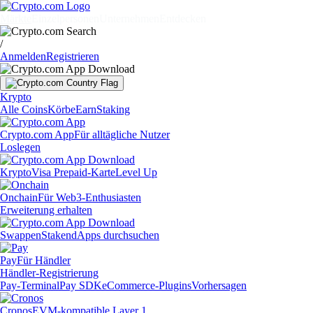
Märkte
Einzelpersonen
Unternehmen
Entdecken
/
Anmelden
Registrieren
Krypto
Alle Coins
Körbe
Earn
Staking
Crypto.com App
Für alltägliche Nutzer
Loslegen
Krypto
Visa Prepaid-Karte
Level Up
Onchain
Für Web3-Enthusiasten
Erweiterung erhalten
Swappen
Staken
dApps durchsuchen
Pay
Für Händler
Händler-Registrierung
Pay-Terminal
Pay SDK
eCommerce-Plugins
Vorhersagen
Cronos
EVM-kompatible Layer 1