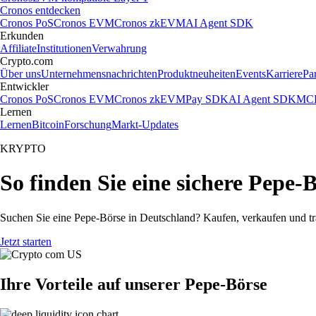
Cronos entdecken
Cronos PoS
Cronos EVM
Cronos zkEVM
AI Agent SDK
Erkunden
Affiliate
Institutionen
Verwahrung
Crypto.com
Über uns
Unternehmensnachrichten
Produktneuheiten
Events
Karriere
Pa
Entwickler
Cronos PoS
Cronos EVM
Cronos zkEVM
Pay SDK
AI Agent SDK
MCP
Lernen
Lernen
Bitcoin
Forschung
Markt-Updates
KRYPTO
So finden Sie eine sichere Pepe-
Suchen Sie eine Pepe-Börse in Deutschland? Kaufen, verkaufen und tr
Jetzt starten
Ihre Vorteile auf unserer Pepe-Börse