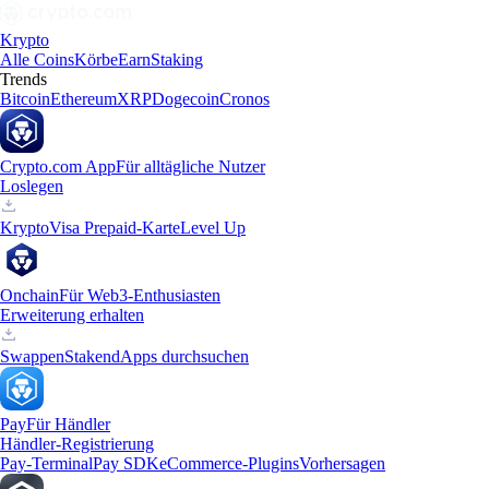
Krypto
Alle Coins
Körbe
Earn
Staking
Trends
Bitcoin
Ethereum
XRP
Dogecoin
Cronos
Crypto.com App
Für alltägliche Nutzer
Loslegen
Krypto
Visa Prepaid-Karte
Level Up
Onchain
Für Web3-Enthusiasten
Erweiterung erhalten
Swappen
Staken
dApps durchsuchen
Pay
Für Händler
Händler-Registrierung
Pay-Terminal
Pay SDK
eCommerce-Plugins
Vorhersagen