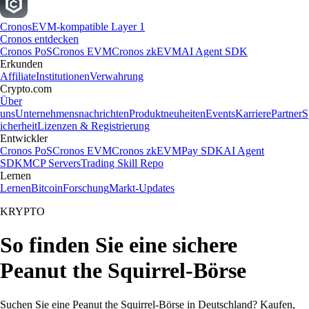
Cronos
EVM-kompatible Layer 1
Cronos entdecken
Cronos PoS
Cronos EVM
Cronos zkEVM
AI Agent SDK
Erkunden
Affiliate
Institutionen
Verwahrung
Crypto.com
Über
uns
Unternehmensnachrichten
Produktneuheiten
Events
Karriere
Partner
S
icherheit
Lizenzen & Registrierung
Entwickler
Cronos PoS
Cronos EVM
Cronos zkEVM
Pay SDK
AI Agent
SDK
MCP Servers
Trading Skill Repo
Lernen
Lernen
Bitcoin
Forschung
Markt-Updates
KRYPTO
So finden Sie eine sichere
Peanut the Squirrel-Börse
Suchen Sie eine Peanut the Squirrel-Börse in Deutschland? Kaufen,