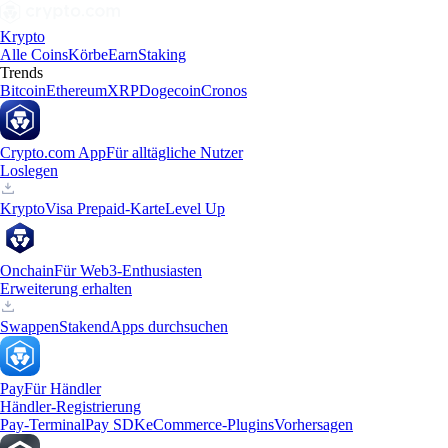
Krypto
Alle Coins
Körbe
Earn
Staking
Trends
Bitcoin
Ethereum
XRP
Dogecoin
Cronos
Crypto.com App
Für alltägliche Nutzer
Loslegen
Krypto
Visa Prepaid-Karte
Level Up
Onchain
Für Web3-Enthusiasten
Erweiterung erhalten
Swappen
Staken
dApps durchsuchen
Pay
Für Händler
Händler-Registrierung
Pay-Terminal
Pay SDK
eCommerce-Plugins
Vorhersagen