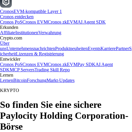
Cronos
EVM-kompatible Layer 1
Cronos entdecken
Cronos PoS
Cronos EVM
Cronos zkEVM
AI Agent SDK
Erkunden
Affiliate
Institutionen
Verwahrung
Crypto.com
Über
uns
Unternehmensnachrichten
Produktneuheiten
Events
Karriere
Partner
S
icherheit
Lizenzen & Registrierung
Entwickler
Cronos PoS
Cronos EVM
Cronos zkEVM
Pay SDK
AI Agent
SDK
MCP Servers
Trading Skill Repo
Lernen
Lernen
Bitcoin
Forschung
Markt-Updates
KRYPTO
So finden Sie eine sichere
Paylocity Holding Corporation-
Börse