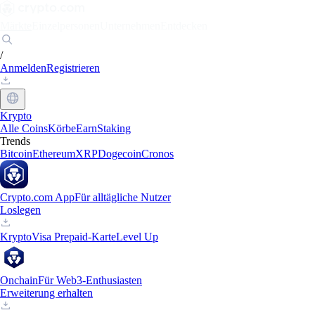
Märkte
Einzelpersonen
Unternehmen
Entdecken
/
Anmelden
Registrieren
Krypto
Alle Coins
Körbe
Earn
Staking
Trends
Bitcoin
Ethereum
XRP
Dogecoin
Cronos
Crypto.com App
Für alltägliche Nutzer
Loslegen
Krypto
Visa Prepaid-Karte
Level Up
Onchain
Für Web3-Enthusiasten
Erweiterung erhalten