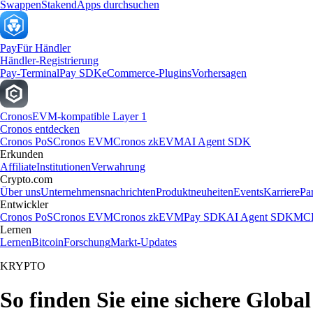
Swappen
Staken
dApps durchsuchen
Pay
Für Händler
Händler-Registrierung
Pay-Terminal
Pay SDK
eCommerce-Plugins
Vorhersagen
Cronos
EVM-kompatible Layer 1
Cronos entdecken
Cronos PoS
Cronos EVM
Cronos zkEVM
AI Agent SDK
Erkunden
Affiliate
Institutionen
Verwahrung
Crypto.com
Über uns
Unternehmensnachrichten
Produktneuheiten
Events
Karriere
Pa
Entwickler
Cronos PoS
Cronos EVM
Cronos zkEVM
Pay SDK
AI Agent SDK
MCP
Lernen
Lernen
Bitcoin
Forschung
Markt-Updates
KRYPTO
So finden Sie eine sichere Glob