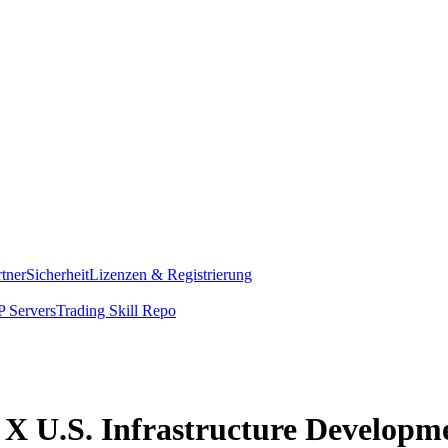
rtner
Sicherheit
Lizenzen & Registrierung
 Servers
Trading Skill Repo
al X U.S. Infrastructure Develop