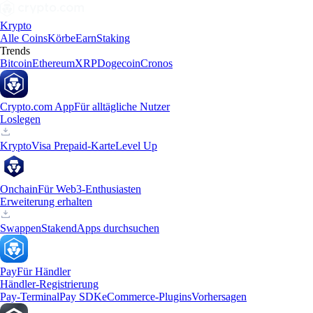
Krypto
Alle Coins
Körbe
Earn
Staking
Trends
Bitcoin
Ethereum
XRP
Dogecoin
Cronos
Crypto.com App
Für alltägliche Nutzer
Loslegen
Krypto
Visa Prepaid-Karte
Level Up
Onchain
Für Web3-Enthusiasten
Erweiterung erhalten
Swappen
Staken
dApps durchsuchen
Pay
Für Händler
Händler-Registrierung
Pay-Terminal
Pay SDK
eCommerce-Plugins
Vorhersagen