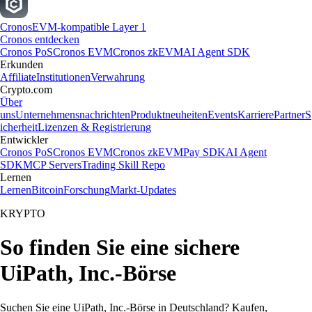
Cronos
EVM-kompatible Layer 1
Cronos entdecken
Cronos PoS
Cronos EVM
Cronos zkEVM
AI Agent SDK
Erkunden
Affiliate
Institutionen
Verwahrung
Crypto.com
Über
uns
Unternehmensnachrichten
Produktneuheiten
Events
Karriere
Partner
S
icherheit
Lizenzen & Registrierung
Entwickler
Cronos PoS
Cronos EVM
Cronos zkEVM
Pay SDK
AI Agent
SDK
MCP Servers
Trading Skill Repo
Lernen
Lernen
Bitcoin
Forschung
Markt-Updates
KRYPTO
So finden Sie eine sichere
UiPath, Inc.-Börse
Suchen Sie eine UiPath, Inc.-Börse in Deutschland? Kaufen,