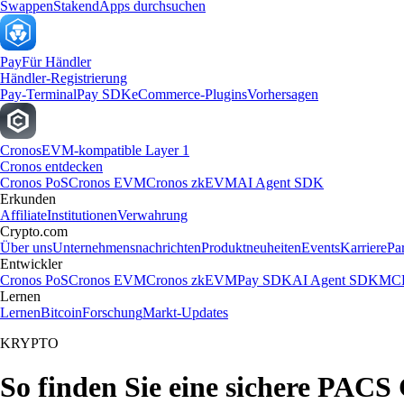
Swappen
Staken
dApps durchsuchen
Pay
Für Händler
Händler-Registrierung
Pay-Terminal
Pay SDK
eCommerce-Plugins
Vorhersagen
Cronos
EVM-kompatible Layer 1
Cronos entdecken
Cronos PoS
Cronos EVM
Cronos zkEVM
AI Agent SDK
Erkunden
Affiliate
Institutionen
Verwahrung
Crypto.com
Über uns
Unternehmensnachrichten
Produktneuheiten
Events
Karriere
Pa
Entwickler
Cronos PoS
Cronos EVM
Cronos zkEVM
Pay SDK
AI Agent SDK
MCP
Lernen
Lernen
Bitcoin
Forschung
Markt-Updates
KRYPTO
So finden Sie eine sichere PACS