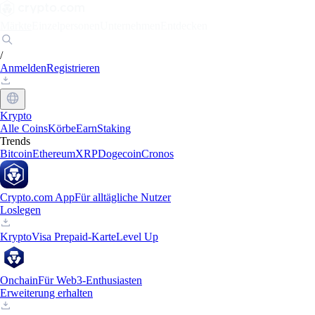
Märkte
Einzelpersonen
Unternehmen
Entdecken
/
Anmelden
Registrieren
Krypto
Alle Coins
Körbe
Earn
Staking
Trends
Bitcoin
Ethereum
XRP
Dogecoin
Cronos
Crypto.com App
Für alltägliche Nutzer
Loslegen
Krypto
Visa Prepaid-Karte
Level Up
Onchain
Für Web3-Enthusiasten
Erweiterung erhalten