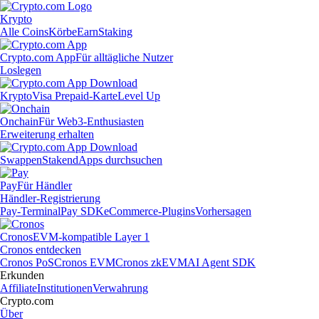
Krypto
Alle Coins
Körbe
Earn
Staking
Crypto.com App
Für alltägliche Nutzer
Loslegen
Krypto
Visa Prepaid-Karte
Level Up
Onchain
Für Web3-Enthusiasten
Erweiterung erhalten
Swappen
Staken
dApps durchsuchen
Pay
Für Händler
Händler-Registrierung
Pay-Terminal
Pay SDK
eCommerce-Plugins
Vorhersagen
Cronos
EVM-kompatible Layer 1
Cronos entdecken
Cronos PoS
Cronos EVM
Cronos zkEVM
AI Agent SDK
Erkunden
Affiliate
Institutionen
Verwahrung
Crypto.com
Über