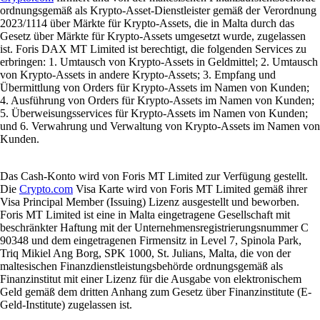
ordnungsgemäß als Krypto-Asset-Dienstleister gemäß der Verordnung
2023/1114 über Märkte für Krypto-Assets, die in Malta durch das
Gesetz über Märkte für Krypto-Assets umgesetzt wurde, zugelassen
ist. Foris DAX MT Limited ist berechtigt, die folgenden Services zu
erbringen: 1. Umtausch von Krypto-Assets in Geldmittel; 2. Umtausch
von Krypto-Assets in andere Krypto-Assets; 3. Empfang und
Übermittlung von Orders für Krypto-Assets im Namen von Kunden;
4. Ausführung von Orders für Krypto-Assets im Namen von Kunden;
5. Überweisungsservices für Krypto-Assets im Namen von Kunden;
und 6. Verwahrung und Verwaltung von Krypto-Assets im Namen von
Kunden.
Das Cash-Konto wird von Foris MT Limited zur Verfügung gestellt.
Die
Crypto.com
Visa Karte wird von Foris MT Limited gemäß ihrer
Visa Principal Member (Issuing) Lizenz ausgestellt und beworben.
Foris MT Limited ist eine in Malta eingetragene Gesellschaft mit
beschränkter Haftung mit der Unternehmensregistrierungsnummer C
90348 und dem eingetragenen Firmensitz in Level 7, Spinola Park,
Triq Mikiel Ang Borg, SPK 1000, St. Julians, Malta, die von der
maltesischen Finanzdienstleistungsbehörde ordnungsgemäß als
Finanzinstitut mit einer Lizenz für die Ausgabe von elektronischem
Geld gemäß dem dritten Anhang zum Gesetz über Finanzinstitute (E-
Geld-Institute) zugelassen ist.