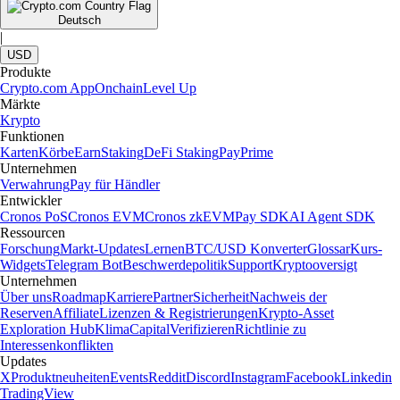
Deutsch
|
USD
Produkte
Crypto.com App
Onchain
Level Up
Märkte
Krypto
Funktionen
Karten
Körbe
Earn
Staking
DeFi Staking
Pay
Prime
Unternehmen
Verwahrung
Pay für Händler
Entwickler
Cronos PoS
Cronos EVM
Cronos zkEVM
Pay SDK
AI Agent SDK
Ressourcen
Forschung
Markt-Updates
Lernen
BTC/USD Konverter
Glossar
Kurs-
Widgets
Telegram Bot
Beschwerdepolitik
Support
Kryptooversigt
Unternehmen
Über uns
Roadmap
Karriere
Partner
Sicherheit
Nachweis der
Reserven
Affiliate
Lizenzen & Registrierungen
Krypto-Asset
Exploration Hub
Klima
Capital
Verifizieren
Richtlinie zu
Interessenkonflikten
Updates
X
Produktneuheiten
Events
Reddit
Discord
Instagram
Facebook
Linkedin
TradingView