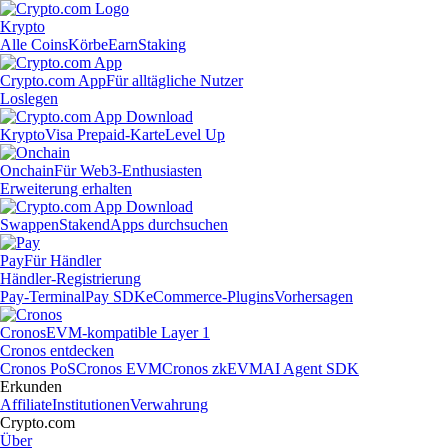
Krypto
Alle Coins
Körbe
Earn
Staking
Crypto.com App
Für alltägliche Nutzer
Loslegen
Krypto
Visa Prepaid-Karte
Level Up
Onchain
Für Web3-Enthusiasten
Erweiterung erhalten
Swappen
Staken
dApps durchsuchen
Pay
Für Händler
Händler-Registrierung
Pay-Terminal
Pay SDK
eCommerce-Plugins
Vorhersagen
Cronos
EVM-kompatible Layer 1
Cronos entdecken
Cronos PoS
Cronos EVM
Cronos zkEVM
AI Agent SDK
Erkunden
Affiliate
Institutionen
Verwahrung
Crypto.com
Über