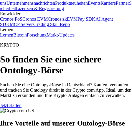
uns
Unternehmensnachrichten
Produktneuheiten
Events
Karriere
Partner
S
icherheit
Lizenzen & Registrierung
Entwickler
Cronos PoS
Cronos EVM
Cronos zkEVM
Pay SDK
AI Agent
SDK
MCP Servers
Trading Skill Repo
Lernen
Lernen
Bitcoin
Forschung
Markt-Updates
KRYPTO
So finden Sie eine sichere
Ontology-Börse
Suchen Sie eine Ontology-Börse in Deutschland? Kaufen, verkaufen
und tracken Sie Ontology direkt in der Crypto.com App. Ideal, um den
Markt zu erkunden und Ihre Krypto-Anlagen einfach zu verwalten.
Jetzt starten
Ihre Vorteile auf unserer Ontology-Börse