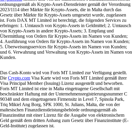
ordnungsgemäß als Krypto-Asset-Dienstleister gemäß der Verordnung
2023/1114 über Märkte für Krypto-Assets, die in Malta durch das
Gesetz über Märkte für Krypto-Assets umgesetzt wurde, zugelassen
ist. Foris DAX MT Limited ist berechtigt, die folgenden Services zu
erbringen: 1. Umtausch von Krypto-Assets in Geldmittel; 2. Umtausch
von Krypto-Assets in andere Krypto-Assets; 3. Empfang und
Übermittlung von Orders für Krypto-Assets im Namen von Kunden;
4. Ausführung von Orders für Krypto-Assets im Namen von Kunden;
5. Überweisungsservices für Krypto-Assets im Namen von Kunden;
und 6. Verwahrung und Verwaltung von Krypto-Assets im Namen von
Kunden.
Das Cash-Konto wird von Foris MT Limited zur Verfügung gestellt.
Die
Crypto.com
Visa Karte wird von Foris MT Limited gemäß ihrer
Visa Principal Member (Issuing) Lizenz ausgestellt und beworben.
Foris MT Limited ist eine in Malta eingetragene Gesellschaft mit
beschränkter Haftung mit der Unternehmensregistrierungsnummer C
90348 und dem eingetragenen Firmensitz in Level 7, Spinola Park,
Triq Mikiel Ang Borg, SPK 1000, St. Julians, Malta, die von der
maltesischen Finanzdienstleistungsbehörde ordnungsgemäß als
Finanzinstitut mit einer Lizenz für die Ausgabe von elektronischem
Geld gemäß dem dritten Anhang zum Gesetz über Finanzinstitute (E-
Geld-Institute) zugelassen ist.