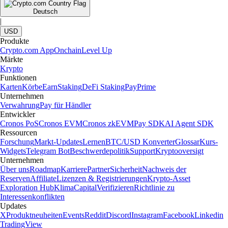
Deutsch
|
USD
Produkte
Crypto.com App
Onchain
Level Up
Märkte
Krypto
Funktionen
Karten
Körbe
Earn
Staking
DeFi Staking
Pay
Prime
Unternehmen
Verwahrung
Pay für Händler
Entwickler
Cronos PoS
Cronos EVM
Cronos zkEVM
Pay SDK
AI Agent SDK
Ressourcen
Forschung
Markt-Updates
Lernen
BTC/USD Konverter
Glossar
Kurs-
Widgets
Telegram Bot
Beschwerdepolitik
Support
Kryptooversigt
Unternehmen
Über uns
Roadmap
Karriere
Partner
Sicherheit
Nachweis der
Reserven
Affiliate
Lizenzen & Registrierungen
Krypto-Asset
Exploration Hub
Klima
Capital
Verifizieren
Richtlinie zu
Interessenkonflikten
Updates
X
Produktneuheiten
Events
Reddit
Discord
Instagram
Facebook
Linkedin
TradingView