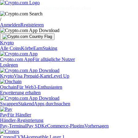
Märkte
Einzelpersonen
Unternehmen
Entdecken
/
Anmelden
Registrieren
Krypto
Alle Coins
Körbe
Earn
Staking
Crypto.com App
Für alltägliche Nutzer
Loslegen
Krypto
Visa Prepaid-Karte
Level Up
Onchain
Für Web3-Enthusiasten
Erweiterung erhalten
Swappen
Staken
dApps durchsuchen
Pay
Für Händler
Händler-Registrierung
Pay-Terminal
Pay SDK
eCommerce-Plugins
Vorhersagen
Cronos
EVM-kompatible Layer 1