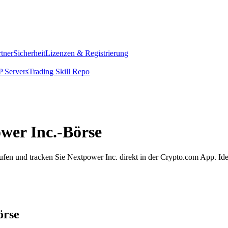
rtner
Sicherheit
Lizenzen & Registrierung
 Servers
Trading Skill Repo
ower Inc.-Börse
fen und tracken Sie Nextpower Inc. direkt in der Crypto.com App. Id
örse