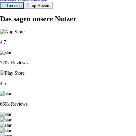
Trending
Top Movers
Das sagen unsere Nutzer
4.7
320k Reviews
4.5
660k Reviews