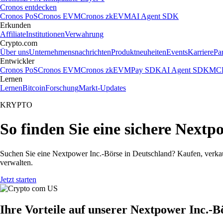
Cronos entdecken
Cronos PoS
Cronos EVM
Cronos zkEVM
AI Agent SDK
Erkunden
Affiliate
Institutionen
Verwahrung
Crypto.com
Über uns
Unternehmensnachrichten
Produktneuheiten
Events
Karriere
Pa
Entwickler
Cronos PoS
Cronos EVM
Cronos zkEVM
Pay SDK
AI Agent SDK
MCP
Lernen
Lernen
Bitcoin
Forschung
Markt-Updates
KRYPTO
So finden Sie eine sichere Nextp
Suchen Sie eine Nextpower Inc.-Börse in Deutschland? Kaufen, verkau
verwalten.
Jetzt starten
Ihre Vorteile auf unserer Nextpower Inc.-B