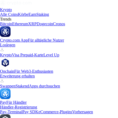
Krypto
Alle Coins
Körbe
Earn
Staking
Trends
Bitcoin
Ethereum
XRP
Dogecoin
Cronos
Crypto.com App
Für alltägliche Nutzer
Loslegen
Krypto
Visa Prepaid-Karte
Level Up
Onchain
Für Web3-Enthusiasten
Erweiterung erhalten
Swappen
Staken
dApps durchsuchen
Pay
Für Händler
Händler-Registrierung
Pay-Terminal
Pay SDK
eCommerce-Plugins
Vorhersagen