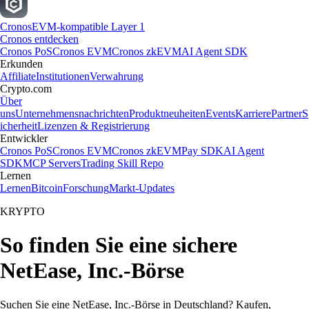
Cronos
EVM-kompatible Layer 1
Cronos entdecken
Cronos PoS
Cronos EVM
Cronos zkEVM
AI Agent SDK
Erkunden
Affiliate
Institutionen
Verwahrung
Crypto.com
Über
uns
Unternehmensnachrichten
Produktneuheiten
Events
Karriere
Partner
S
icherheit
Lizenzen & Registrierung
Entwickler
Cronos PoS
Cronos EVM
Cronos zkEVM
Pay SDK
AI Agent
SDK
MCP Servers
Trading Skill Repo
Lernen
Lernen
Bitcoin
Forschung
Markt-Updates
KRYPTO
So finden Sie eine sichere
NetEase, Inc.-Börse
Suchen Sie eine NetEase, Inc.-Börse in Deutschland? Kaufen,