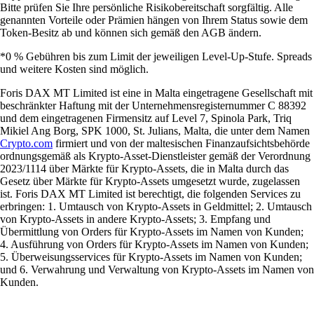
Bitte prüfen Sie Ihre persönliche Risikobereitschaft sorgfältig. Alle
genannten Vorteile oder Prämien hängen von Ihrem Status sowie dem
Token-Besitz ab und können sich gemäß den AGB ändern.
*0 % Gebühren bis zum Limit der jeweiligen Level-Up-Stufe. Spreads
und weitere Kosten sind möglich.
Foris DAX MT Limited ist eine in Malta eingetragene Gesellschaft mit
beschränkter Haftung mit der Unternehmensregisternummer C 88392
und dem eingetragenen Firmensitz auf Level 7, Spinola Park, Triq
Mikiel Ang Borg, SPK 1000, St. Julians, Malta, die unter dem Namen
Crypto.com
firmiert und von der maltesischen Finanzaufsichtsbehörde
ordnungsgemäß als Krypto-Asset-Dienstleister gemäß der Verordnung
2023/1114 über Märkte für Krypto-Assets, die in Malta durch das
Gesetz über Märkte für Krypto-Assets umgesetzt wurde, zugelassen
ist. Foris DAX MT Limited ist berechtigt, die folgenden Services zu
erbringen: 1. Umtausch von Krypto-Assets in Geldmittel; 2. Umtausch
von Krypto-Assets in andere Krypto-Assets; 3. Empfang und
Übermittlung von Orders für Krypto-Assets im Namen von Kunden;
4. Ausführung von Orders für Krypto-Assets im Namen von Kunden;
5. Überweisungsservices für Krypto-Assets im Namen von Kunden;
und 6. Verwahrung und Verwaltung von Krypto-Assets im Namen von
Kunden.