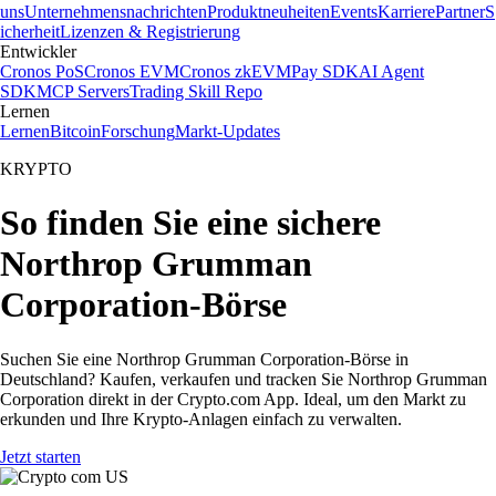
uns
Unternehmensnachrichten
Produktneuheiten
Events
Karriere
Partner
S
icherheit
Lizenzen & Registrierung
Entwickler
Cronos PoS
Cronos EVM
Cronos zkEVM
Pay SDK
AI Agent
SDK
MCP Servers
Trading Skill Repo
Lernen
Lernen
Bitcoin
Forschung
Markt-Updates
KRYPTO
So finden Sie eine sichere
Northrop Grumman
Corporation-Börse
Suchen Sie eine Northrop Grumman Corporation-Börse in
Deutschland? Kaufen, verkaufen und tracken Sie Northrop Grumman
Corporation direkt in der Crypto.com App. Ideal, um den Markt zu
erkunden und Ihre Krypto-Anlagen einfach zu verwalten.
Jetzt starten