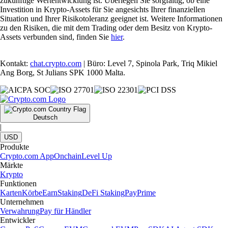
zukünftige Wertentwicklung ist. Überlegen Sie sorgfältig, ob eine
Investition in Krypto-Assets für Sie angesichts Ihrer finanziellen
Situation und Ihrer Risikotoleranz geeignet ist. Weitere Informationen
zu den Risiken, die mit dem Trading oder dem Besitz von Krypto-
Assets verbunden sind, finden Sie
hier
.
Kontakt:
chat.crypto.com
| Büro: Level 7, Spinola Park, Triq Mikiel
Ang Borg, St Julians SPK 1000 Malta.
Deutsch
|
USD
Produkte
Crypto.com App
Onchain
Level Up
Märkte
Krypto
Funktionen
Karten
Körbe
Earn
Staking
DeFi Staking
Pay
Prime
Unternehmen
Verwahrung
Pay für Händler
Entwickler