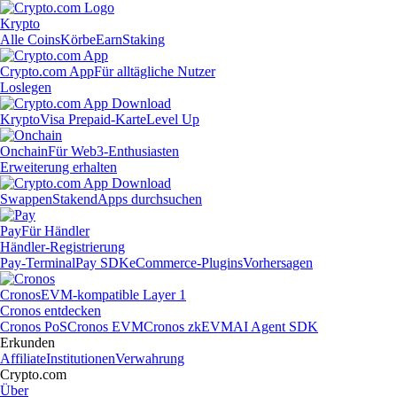
Krypto
Alle Coins
Körbe
Earn
Staking
Crypto.com App
Für alltägliche Nutzer
Loslegen
Krypto
Visa Prepaid-Karte
Level Up
Onchain
Für Web3-Enthusiasten
Erweiterung erhalten
Swappen
Staken
dApps durchsuchen
Pay
Für Händler
Händler-Registrierung
Pay-Terminal
Pay SDK
eCommerce-Plugins
Vorhersagen
Cronos
EVM-kompatible Layer 1
Cronos entdecken
Cronos PoS
Cronos EVM
Cronos zkEVM
AI Agent SDK
Erkunden
Affiliate
Institutionen
Verwahrung
Crypto.com
Über