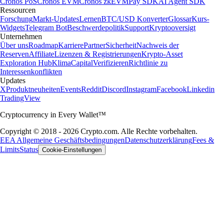
Cronos PoS
Cronos EVM
Cronos zkEVM
Pay SDK
AI Agent SDK
Ressourcen
Forschung
Markt-Updates
Lernen
BTC/USD Konverter
Glossar
Kurs-
Widgets
Telegram Bot
Beschwerdepolitik
Support
Kryptooversigt
Unternehmen
Über uns
Roadmap
Karriere
Partner
Sicherheit
Nachweis der
Reserven
Affiliate
Lizenzen & Registrierungen
Krypto-Asset
Exploration Hub
Klima
Capital
Verifizieren
Richtlinie zu
Interessenkonflikten
Updates
X
Produktneuheiten
Events
Reddit
Discord
Instagram
Facebook
Linkedin
TradingView
Cryptocurrency in Every Wallet™
Copyright © 2018 - 2026 Crypto.com. Alle Rechte vorbehalten.
EEA Allgemeine Geschäftsbedingungen
Datenschutzerklärung
Fees &
Limits
Status
Cookie-Einstellungen