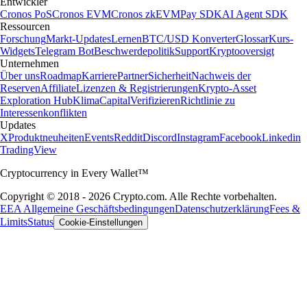
Entwickler
Cronos PoS
Cronos EVM
Cronos zkEVM
Pay SDK
AI Agent SDK
Ressourcen
Forschung
Markt-Updates
Lernen
BTC/USD Konverter
Glossar
Kurs-
Widgets
Telegram Bot
Beschwerdepolitik
Support
Kryptooversigt
Unternehmen
Über uns
Roadmap
Karriere
Partner
Sicherheit
Nachweis der
Reserven
Affiliate
Lizenzen & Registrierungen
Krypto-Asset
Exploration Hub
Klima
Capital
Verifizieren
Richtlinie zu
Interessenkonflikten
Updates
X
Produktneuheiten
Events
Reddit
Discord
Instagram
Facebook
Linkedin
TradingView
Cryptocurrency in Every Wallet™
Copyright © 2018 - 2026 Crypto.com. Alle Rechte vorbehalten.
EEA Allgemeine Geschäftsbedingungen
Datenschutzerklärung
Fees &
Limits
Status
Cookie-Einstellungen