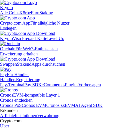
Krypto
Alle Coins
Körbe
Earn
Staking
Crypto.com App
Für alltägliche Nutzer
Loslegen
Krypto
Visa Prepaid-Karte
Level Up
Onchain
Für Web3-Enthusiasten
Erweiterung erhalten
Swappen
Staken
dApps durchsuchen
Pay
Für Händler
Händler-Registrierung
Pay-Terminal
Pay SDK
eCommerce-Plugins
Vorhersagen
Cronos
EVM-kompatible Layer 1
Cronos entdecken
Cronos PoS
Cronos EVM
Cronos zkEVM
AI Agent SDK
Erkunden
Affiliate
Institutionen
Verwahrung
Crypto.com
Über