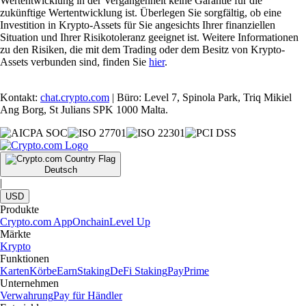
Wertentwicklung in der Vergangenheit keine Garantie für die
zukünftige Wertentwicklung ist. Überlegen Sie sorgfältig, ob eine
Investition in Krypto-Assets für Sie angesichts Ihrer finanziellen
Situation und Ihrer Risikotoleranz geeignet ist. Weitere Informationen
zu den Risiken, die mit dem Trading oder dem Besitz von Krypto-
Assets verbunden sind, finden Sie
hier
.
Kontakt:
chat.crypto.com
| Büro: Level 7, Spinola Park, Triq Mikiel
Ang Borg, St Julians SPK 1000 Malta.
Deutsch
|
USD
Produkte
Crypto.com App
Onchain
Level Up
Märkte
Krypto
Funktionen
Karten
Körbe
Earn
Staking
DeFi Staking
Pay
Prime
Unternehmen
Verwahrung
Pay für Händler