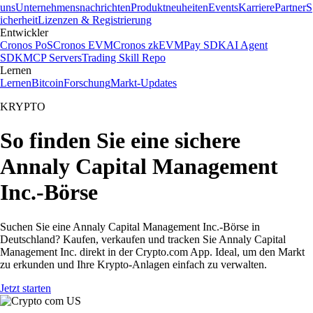
uns
Unternehmensnachrichten
Produktneuheiten
Events
Karriere
Partner
S
icherheit
Lizenzen & Registrierung
Entwickler
Cronos PoS
Cronos EVM
Cronos zkEVM
Pay SDK
AI Agent
SDK
MCP Servers
Trading Skill Repo
Lernen
Lernen
Bitcoin
Forschung
Markt-Updates
KRYPTO
So finden Sie eine sichere
Annaly Capital Management
Inc.-Börse
Suchen Sie eine Annaly Capital Management Inc.-Börse in
Deutschland? Kaufen, verkaufen und tracken Sie Annaly Capital
Management Inc. direkt in der Crypto.com App. Ideal, um den Markt
zu erkunden und Ihre Krypto-Anlagen einfach zu verwalten.
Jetzt starten