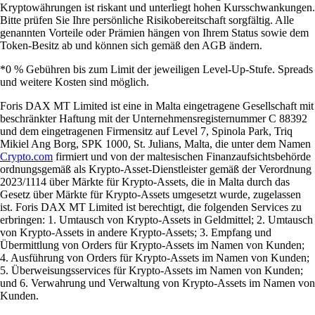
Kryptowährungen ist riskant und unterliegt hohen Kursschwankungen.
Bitte prüfen Sie Ihre persönliche Risikobereitschaft sorgfältig. Alle
genannten Vorteile oder Prämien hängen von Ihrem Status sowie dem
Token-Besitz ab und können sich gemäß den AGB ändern.
*0 % Gebühren bis zum Limit der jeweiligen Level-Up-Stufe. Spreads
und weitere Kosten sind möglich.
Foris DAX MT Limited ist eine in Malta eingetragene Gesellschaft mit
beschränkter Haftung mit der Unternehmensregisternummer C 88392
und dem eingetragenen Firmensitz auf Level 7, Spinola Park, Triq
Mikiel Ang Borg, SPK 1000, St. Julians, Malta, die unter dem Namen
Crypto.com
firmiert und von der maltesischen Finanzaufsichtsbehörde
ordnungsgemäß als Krypto-Asset-Dienstleister gemäß der Verordnung
2023/1114 über Märkte für Krypto-Assets, die in Malta durch das
Gesetz über Märkte für Krypto-Assets umgesetzt wurde, zugelassen
ist. Foris DAX MT Limited ist berechtigt, die folgenden Services zu
erbringen: 1. Umtausch von Krypto-Assets in Geldmittel; 2. Umtausch
von Krypto-Assets in andere Krypto-Assets; 3. Empfang und
Übermittlung von Orders für Krypto-Assets im Namen von Kunden;
4. Ausführung von Orders für Krypto-Assets im Namen von Kunden;
5. Überweisungsservices für Krypto-Assets im Namen von Kunden;
und 6. Verwahrung und Verwaltung von Krypto-Assets im Namen von
Kunden.