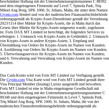
beschränkter Haftung mit der Unternehmensregisternummer C 88392
und dem eingetragenen Firmensitz auf Level 7, Spinola Park, Triq
Mikiel Ang Borg, SPK 1000, St. Julians, Malta, die unter dem Namen
Crypto.com
firmiert und von der maltesischen Finanzaufsichtsbehörde
ordnungsgemäß als Krypto-Asset-Dienstleister gemäß der Verordnung
2023/1114 über Märkte für Krypto-Assets, die in Malta durch das
Gesetz über Märkte für Krypto-Assets umgesetzt wurde, zugelassen
ist. Foris DAX MT Limited ist berechtigt, die folgenden Services zu
erbringen: 1. Umtausch von Krypto-Assets in Geldmittel; 2. Umtausch
von Krypto-Assets in andere Krypto-Assets; 3. Empfang und
Übermittlung von Orders für Krypto-Assets im Namen von Kunden;
4. Ausführung von Orders für Krypto-Assets im Namen von Kunden;
5. Überweisungsservices für Krypto-Assets im Namen von Kunden;
und 6. Verwahrung und Verwaltung von Krypto-Assets im Namen von
Kunden.
Das Cash-Konto wird von Foris MT Limited zur Verfügung gestellt.
Die
Crypto.com
Visa Karte wird von Foris MT Limited gemäß ihrer
Visa Principal Member (Issuing) Lizenz ausgestellt und beworben.
Foris MT Limited ist eine in Malta eingetragene Gesellschaft mit
beschränkter Haftung mit der Unternehmensregistrierungsnummer C
90348 und dem eingetragenen Firmensitz in Level 7, Spinola Park,
Triq Mikiel Ang Borg, SPK 1000, St. Julians, Malta, die von der
maltesischen Finanzdienstleistungsbehörde ordnungsgemäß als