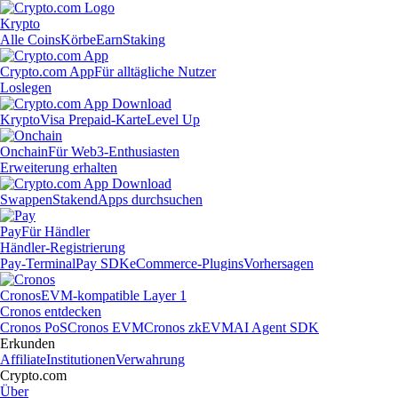
Krypto
Alle Coins
Körbe
Earn
Staking
Crypto.com App
Für alltägliche Nutzer
Loslegen
Krypto
Visa Prepaid-Karte
Level Up
Onchain
Für Web3-Enthusiasten
Erweiterung erhalten
Swappen
Staken
dApps durchsuchen
Pay
Für Händler
Händler-Registrierung
Pay-Terminal
Pay SDK
eCommerce-Plugins
Vorhersagen
Cronos
EVM-kompatible Layer 1
Cronos entdecken
Cronos PoS
Cronos EVM
Cronos zkEVM
AI Agent SDK
Erkunden
Affiliate
Institutionen
Verwahrung
Crypto.com
Über