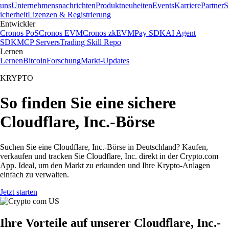
uns
Unternehmensnachrichten
Produktneuheiten
Events
Karriere
Partner
S
icherheit
Lizenzen & Registrierung
Entwickler
Cronos PoS
Cronos EVM
Cronos zkEVM
Pay SDK
AI Agent
SDK
MCP Servers
Trading Skill Repo
Lernen
Lernen
Bitcoin
Forschung
Markt-Updates
KRYPTO
So finden Sie eine sichere
Cloudflare, Inc.-Börse
Suchen Sie eine Cloudflare, Inc.-Börse in Deutschland? Kaufen,
verkaufen und tracken Sie Cloudflare, Inc. direkt in der Crypto.com
App. Ideal, um den Markt zu erkunden und Ihre Krypto-Anlagen
einfach zu verwalten.
Jetzt starten
Ihre Vorteile auf unserer Cloudflare, Inc.-