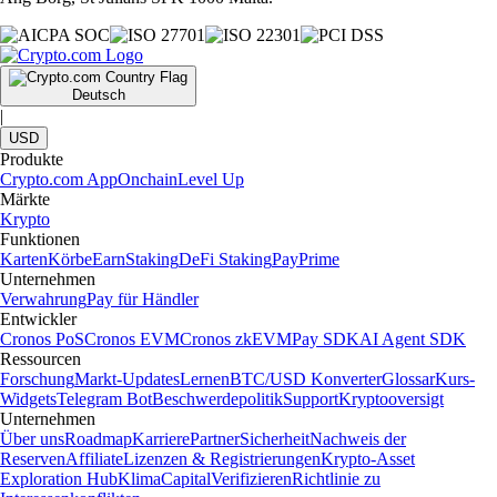
Deutsch
|
USD
Produkte
Crypto.com App
Onchain
Level Up
Märkte
Krypto
Funktionen
Karten
Körbe
Earn
Staking
DeFi Staking
Pay
Prime
Unternehmen
Verwahrung
Pay für Händler
Entwickler
Cronos PoS
Cronos EVM
Cronos zkEVM
Pay SDK
AI Agent SDK
Ressourcen
Forschung
Markt-Updates
Lernen
BTC/USD Konverter
Glossar
Kurs-
Widgets
Telegram Bot
Beschwerdepolitik
Support
Kryptooversigt
Unternehmen
Über uns
Roadmap
Karriere
Partner
Sicherheit
Nachweis der
Reserven
Affiliate
Lizenzen & Registrierungen
Krypto-Asset
Exploration Hub
Klima
Capital
Verifizieren
Richtlinie zu