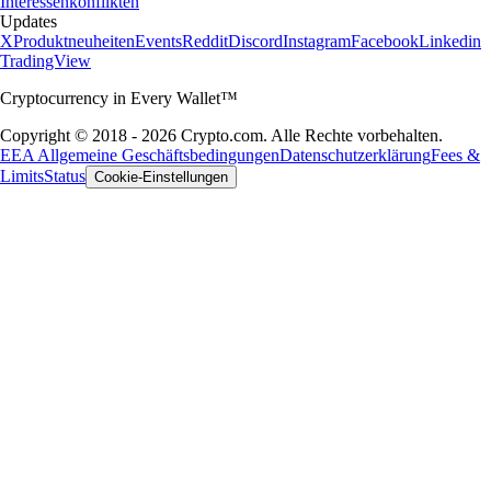
Interessenkonflikten
Updates
X
Produktneuheiten
Events
Reddit
Discord
Instagram
Facebook
Linkedin
TradingView
Cryptocurrency in Every Wallet™
Copyright © 2018 - 2026 Crypto.com. Alle Rechte vorbehalten.
EEA Allgemeine Geschäftsbedingungen
Datenschutzerklärung
Fees &
Limits
Status
Cookie-Einstellungen