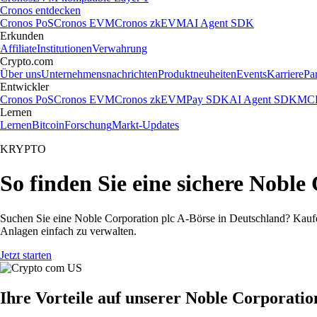
Cronos entdecken
Cronos PoS
Cronos EVM
Cronos zkEVM
AI Agent SDK
Erkunden
Affiliate
Institutionen
Verwahrung
Crypto.com
Über uns
Unternehmensnachrichten
Produktneuheiten
Events
Karriere
Pa
Entwickler
Cronos PoS
Cronos EVM
Cronos zkEVM
Pay SDK
AI Agent SDK
MCP
Lernen
Lernen
Bitcoin
Forschung
Markt-Updates
KRYPTO
So finden Sie eine sichere Noble
Suchen Sie eine Noble Corporation plc A-Börse in Deutschland? Kaufe
Anlagen einfach zu verwalten.
Jetzt starten
Ihre Vorteile auf unserer Noble Corporatio