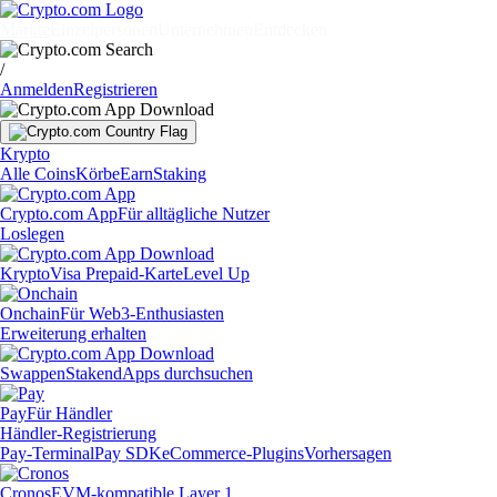
Märkte
Einzelpersonen
Unternehmen
Entdecken
/
Anmelden
Registrieren
Krypto
Alle Coins
Körbe
Earn
Staking
Crypto.com App
Für alltägliche Nutzer
Loslegen
Krypto
Visa Prepaid-Karte
Level Up
Onchain
Für Web3-Enthusiasten
Erweiterung erhalten
Swappen
Staken
dApps durchsuchen
Pay
Für Händler
Händler-Registrierung
Pay-Terminal
Pay SDK
eCommerce-Plugins
Vorhersagen
Cronos
EVM-kompatible Layer 1