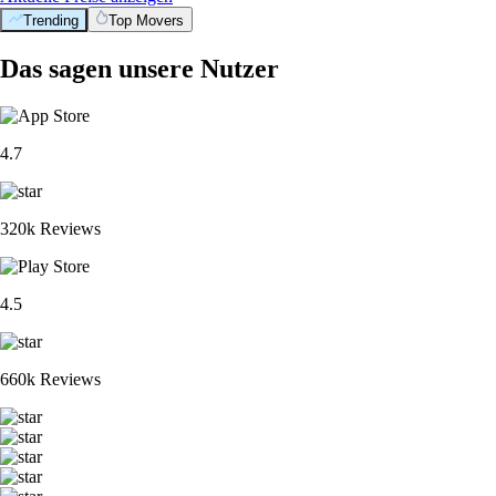
Trending
Top Movers
Das sagen unsere Nutzer
4.7
320k Reviews
4.5
660k Reviews