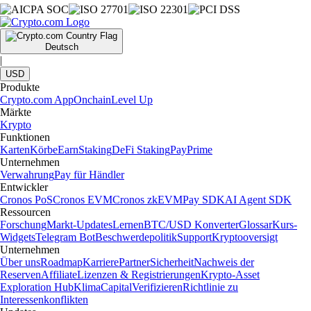
Deutsch
|
USD
Produkte
Crypto.com App
Onchain
Level Up
Märkte
Krypto
Funktionen
Karten
Körbe
Earn
Staking
DeFi Staking
Pay
Prime
Unternehmen
Verwahrung
Pay für Händler
Entwickler
Cronos PoS
Cronos EVM
Cronos zkEVM
Pay SDK
AI Agent SDK
Ressourcen
Forschung
Markt-Updates
Lernen
BTC/USD Konverter
Glossar
Kurs-
Widgets
Telegram Bot
Beschwerdepolitik
Support
Kryptooversigt
Unternehmen
Über uns
Roadmap
Karriere
Partner
Sicherheit
Nachweis der
Reserven
Affiliate
Lizenzen & Registrierungen
Krypto-Asset
Exploration Hub
Klima
Capital
Verifizieren
Richtlinie zu
Interessenkonflikten