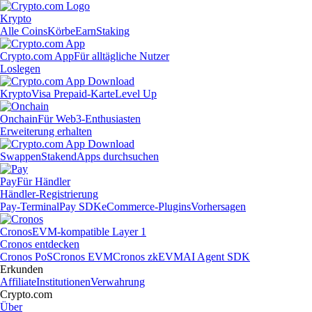
Krypto
Alle Coins
Körbe
Earn
Staking
Crypto.com App
Für alltägliche Nutzer
Loslegen
Krypto
Visa Prepaid-Karte
Level Up
Onchain
Für Web3-Enthusiasten
Erweiterung erhalten
Swappen
Staken
dApps durchsuchen
Pay
Für Händler
Händler-Registrierung
Pay-Terminal
Pay SDK
eCommerce-Plugins
Vorhersagen
Cronos
EVM-kompatible Layer 1
Cronos entdecken
Cronos PoS
Cronos EVM
Cronos zkEVM
AI Agent SDK
Erkunden
Affiliate
Institutionen
Verwahrung
Crypto.com
Über