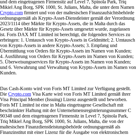
und dem eingetragenen Firmensitz auf Level 7, Spinola Park, Triq
Mikiel Ang Borg, SPK 1000, St. Julians, Malta, die unter dem Namen
Crypto.com
firmiert und von der maltesischen Finanzaufsichtsbehörde
ordnungsgemäß als Krypto-Asset-Dienstleister gemäß der Verordnung
2023/1114 über Märkte für Krypto-Assets, die in Malta durch das
Gesetz über Märkte für Krypto-Assets umgesetzt wurde, zugelassen
ist. Foris DAX MT Limited ist berechtigt, die folgenden Services zu
erbringen: 1. Umtausch von Krypto-Assets in Geldmittel; 2. Umtausch
von Krypto-Assets in andere Krypto-Assets; 3. Empfang und
Übermittlung von Orders für Krypto-Assets im Namen von Kunden;
4. Ausführung von Orders für Krypto-Assets im Namen von Kunden;
5. Überweisungsservices für Krypto-Assets im Namen von Kunden;
und 6. Verwahrung und Verwaltung von Krypto-Assets im Namen von
Kunden.
Das Cash-Konto wird von Foris MT Limited zur Verfügung gestellt.
Die
Crypto.com
Visa Karte wird von Foris MT Limited gemäß ihrer
Visa Principal Member (Issuing) Lizenz ausgestellt und beworben.
Foris MT Limited ist eine in Malta eingetragene Gesellschaft mit
beschränkter Haftung mit der Unternehmensregistrierungsnummer C
90348 und dem eingetragenen Firmensitz in Level 7, Spinola Park,
Triq Mikiel Ang Borg, SPK 1000, St. Julians, Malta, die von der
maltesischen Finanzdienstleistungsbehörde ordnungsgemäß als
Finanzinstitut mit einer Lizenz für die Ausgabe von elektronischem