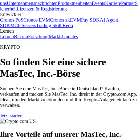
uns
Unternehmensnachrichten
Produktneuheiten
Events
Karriere
Partner
S
icherheit
Lizenzen & Registrierung
Entwickler
Cronos PoS
Cronos EVM
Cronos zkEVM
Pay SDK
AI Agent
SDK
MCP Servers
Trading Skill Repo
Lernen
Lernen
Bitcoin
Forschung
Markt-Updates
KRYPTO
So finden Sie eine sichere
MasTec, Inc.-Börse
Suchen Sie eine MasTec, Inc.-Börse in Deutschland? Kaufen,
verkaufen und tracken Sie MasTec, Inc. direkt in der Crypto.com App.
Ideal, um den Markt zu erkunden und Ihre Krypto-Anlagen einfach zu
verwalten.
Jetzt starten
Ihre Vorteile auf unserer MasTec, Inc.-