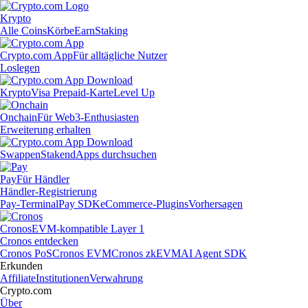
Krypto
Alle Coins
Körbe
Earn
Staking
Crypto.com App
Für alltägliche Nutzer
Loslegen
Krypto
Visa Prepaid-Karte
Level Up
Onchain
Für Web3-Enthusiasten
Erweiterung erhalten
Swappen
Staken
dApps durchsuchen
Pay
Für Händler
Händler-Registrierung
Pay-Terminal
Pay SDK
eCommerce-Plugins
Vorhersagen
Cronos
EVM-kompatible Layer 1
Cronos entdecken
Cronos PoS
Cronos EVM
Cronos zkEVM
AI Agent SDK
Erkunden
Affiliate
Institutionen
Verwahrung
Crypto.com
Über