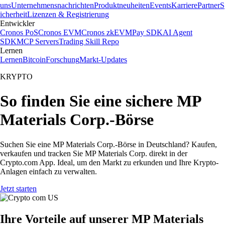
uns
Unternehmensnachrichten
Produktneuheiten
Events
Karriere
Partner
S
icherheit
Lizenzen & Registrierung
Entwickler
Cronos PoS
Cronos EVM
Cronos zkEVM
Pay SDK
AI Agent
SDK
MCP Servers
Trading Skill Repo
Lernen
Lernen
Bitcoin
Forschung
Markt-Updates
KRYPTO
So finden Sie eine sichere MP
Materials Corp.-Börse
Suchen Sie eine MP Materials Corp.-Börse in Deutschland? Kaufen,
verkaufen und tracken Sie MP Materials Corp. direkt in der
Crypto.com App. Ideal, um den Markt zu erkunden und Ihre Krypto-
Anlagen einfach zu verwalten.
Jetzt starten
Ihre Vorteile auf unserer MP Materials