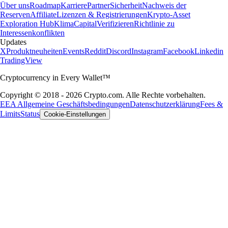
Über uns
Roadmap
Karriere
Partner
Sicherheit
Nachweis der
Reserven
Affiliate
Lizenzen & Registrierungen
Krypto-Asset
Exploration Hub
Klima
Capital
Verifizieren
Richtlinie zu
Interessenkonflikten
Updates
X
Produktneuheiten
Events
Reddit
Discord
Instagram
Facebook
Linkedin
TradingView
Cryptocurrency in Every Wallet™
Copyright © 2018 - 2026 Crypto.com. Alle Rechte vorbehalten.
EEA Allgemeine Geschäftsbedingungen
Datenschutzerklärung
Fees &
Limits
Status
Cookie-Einstellungen