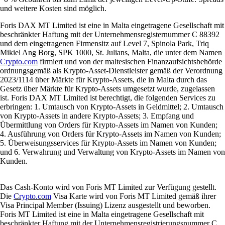
und weitere Kosten sind möglich.
Foris DAX MT Limited ist eine in Malta eingetragene Gesellschaft mit
beschränkter Haftung mit der Unternehmensregisternummer C 88392
und dem eingetragenen Firmensitz auf Level 7, Spinola Park, Triq
Mikiel Ang Borg, SPK 1000, St. Julians, Malta, die unter dem Namen
Crypto.com
firmiert und von der maltesischen Finanzaufsichtsbehörde
ordnungsgemäß als Krypto-Asset-Dienstleister gemäß der Verordnung
2023/1114 über Märkte für Krypto-Assets, die in Malta durch das
Gesetz über Märkte für Krypto-Assets umgesetzt wurde, zugelassen
ist. Foris DAX MT Limited ist berechtigt, die folgenden Services zu
erbringen: 1. Umtausch von Krypto-Assets in Geldmittel; 2. Umtausch
von Krypto-Assets in andere Krypto-Assets; 3. Empfang und
Übermittlung von Orders für Krypto-Assets im Namen von Kunden;
4. Ausführung von Orders für Krypto-Assets im Namen von Kunden;
5. Überweisungsservices für Krypto-Assets im Namen von Kunden;
und 6. Verwahrung und Verwaltung von Krypto-Assets im Namen von
Kunden.
Das Cash-Konto wird von Foris MT Limited zur Verfügung gestellt.
Die
Crypto.com
Visa Karte wird von Foris MT Limited gemäß ihrer
Visa Principal Member (Issuing) Lizenz ausgestellt und beworben.
Foris MT Limited ist eine in Malta eingetragene Gesellschaft mit
beschränkter Haftung mit der Unternehmensregistrierungsnummer C