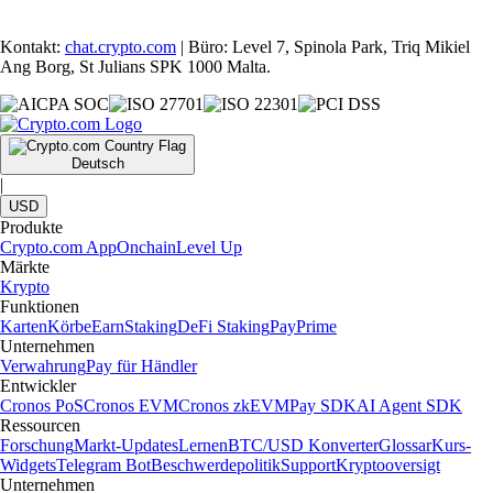
Kontakt:
chat.crypto.com
| Büro: Level 7, Spinola Park, Triq Mikiel
Ang Borg, St Julians SPK 1000 Malta.
Deutsch
|
USD
Produkte
Crypto.com App
Onchain
Level Up
Märkte
Krypto
Funktionen
Karten
Körbe
Earn
Staking
DeFi Staking
Pay
Prime
Unternehmen
Verwahrung
Pay für Händler
Entwickler
Cronos PoS
Cronos EVM
Cronos zkEVM
Pay SDK
AI Agent SDK
Ressourcen
Forschung
Markt-Updates
Lernen
BTC/USD Konverter
Glossar
Kurs-
Widgets
Telegram Bot
Beschwerdepolitik
Support
Kryptooversigt
Unternehmen