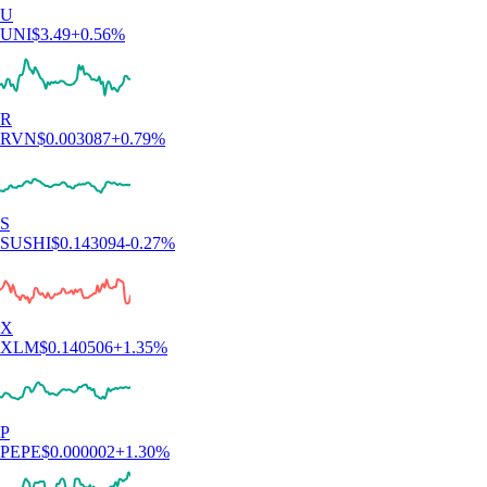
U
UNI
$
3.49
+
0.56
%
R
RVN
$
0.003087
+
0.79
%
S
SUSHI
$
0.143094
-0.27
%
X
XLM
$
0.140506
+
1.35
%
P
PEPE
$
0.000002
+
1.30
%