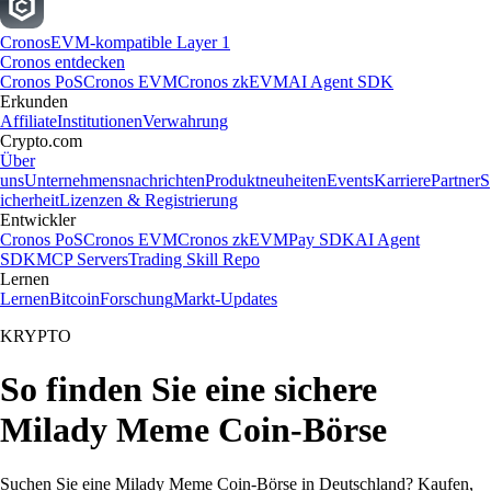
Cronos
EVM-kompatible Layer 1
Cronos entdecken
Cronos PoS
Cronos EVM
Cronos zkEVM
AI Agent SDK
Erkunden
Affiliate
Institutionen
Verwahrung
Crypto.com
Über
uns
Unternehmensnachrichten
Produktneuheiten
Events
Karriere
Partner
S
icherheit
Lizenzen & Registrierung
Entwickler
Cronos PoS
Cronos EVM
Cronos zkEVM
Pay SDK
AI Agent
SDK
MCP Servers
Trading Skill Repo
Lernen
Lernen
Bitcoin
Forschung
Markt-Updates
KRYPTO
So finden Sie eine sichere
Milady Meme Coin-Börse
Suchen Sie eine Milady Meme Coin-Börse in Deutschland? Kaufen,