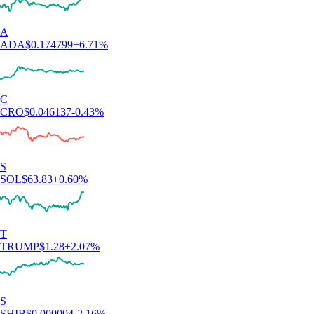
A
ADA
$
0.174799
+
6.71
%
C
CRO
$
0.046137
-0.43
%
S
SOL
$
63.83
+
0.60
%
T
TRUMP
$
1.28
+
2.07
%
S
SHIB
$
0.000004
-2.16
%