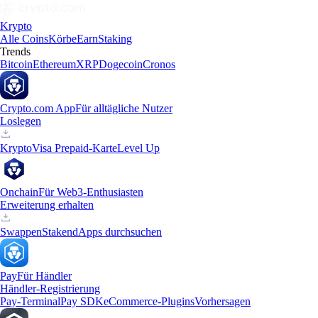
Krypto
Alle Coins
Körbe
Earn
Staking
Trends
Bitcoin
Ethereum
XRP
Dogecoin
Cronos
Crypto.com App
Für alltägliche Nutzer
Loslegen
Krypto
Visa Prepaid-Karte
Level Up
Onchain
Für Web3-Enthusiasten
Erweiterung erhalten
Swappen
Staken
dApps durchsuchen
Pay
Für Händler
Händler-Registrierung
Pay-Terminal
Pay SDK
eCommerce-Plugins
Vorhersagen