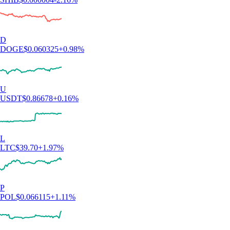
D
DOGE
$
0.060325
+
0.98
%
U
USDT
$
0.86678
+
0.16
%
L
LTC
$
39.70
+
1.97
%
P
POL
$
0.066115
+
1.11
%