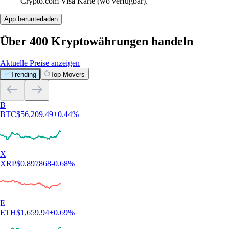
Crypto.com Visa Karte (wo verfügbar).
App herunterladen
Über 400 Kryptowährungen handeln
Aktuelle Preise anzeigen
Trending
Top Movers
B
BTC
$
56,209.49
+
0.44
%
X
XRP
$
0.897868
-0.68
%
E
ETH
$
1,659.94
+
0.69
%