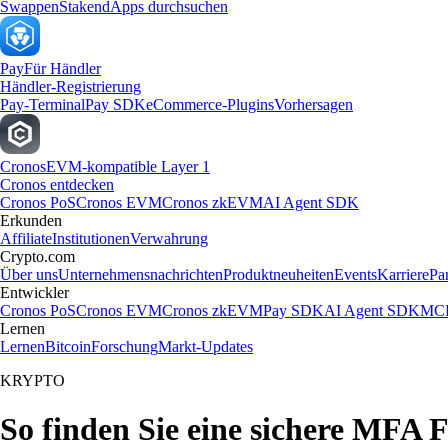
Swappen
Staken
dApps durchsuchen
Pay
Für Händler
Händler-Registrierung
Pay-Terminal
Pay SDK
eCommerce-Plugins
Vorhersagen
Cronos
EVM-kompatible Layer 1
Cronos entdecken
Cronos PoS
Cronos EVM
Cronos zkEVM
AI Agent SDK
Erkunden
Affiliate
Institutionen
Verwahrung
Crypto.com
Über uns
Unternehmensnachrichten
Produktneuheiten
Events
Karriere
Pa
Entwickler
Cronos PoS
Cronos EVM
Cronos zkEVM
Pay SDK
AI Agent SDK
MCP
Lernen
Lernen
Bitcoin
Forschung
Markt-Updates
KRYPTO
So finden Sie eine sichere MFA F