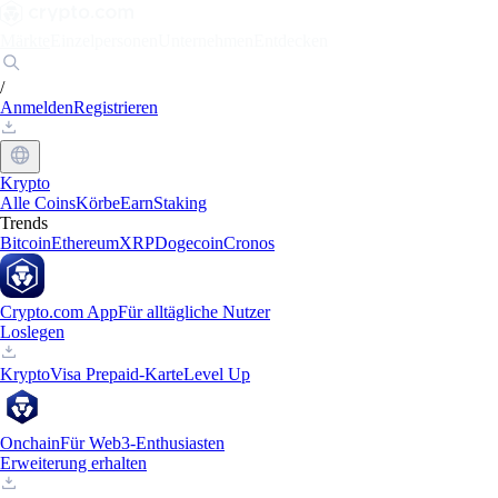
Märkte
Einzelpersonen
Unternehmen
Entdecken
/
Anmelden
Registrieren
Krypto
Alle Coins
Körbe
Earn
Staking
Trends
Bitcoin
Ethereum
XRP
Dogecoin
Cronos
Crypto.com App
Für alltägliche Nutzer
Loslegen
Krypto
Visa Prepaid-Karte
Level Up
Onchain
Für Web3-Enthusiasten
Erweiterung erhalten