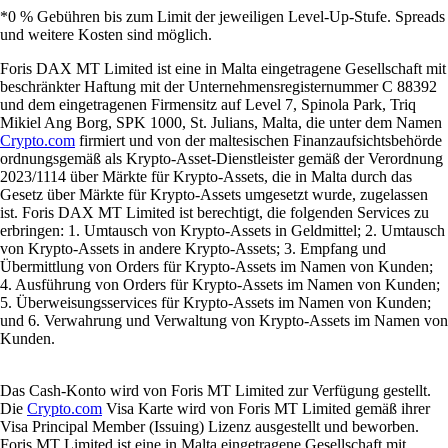
*0 % Gebühren bis zum Limit der jeweiligen Level-Up-Stufe. Spreads
und weitere Kosten sind möglich.
Foris DAX MT Limited ist eine in Malta eingetragene Gesellschaft mit
beschränkter Haftung mit der Unternehmensregisternummer C 88392
und dem eingetragenen Firmensitz auf Level 7, Spinola Park, Triq
Mikiel Ang Borg, SPK 1000, St. Julians, Malta, die unter dem Namen
Crypto.com
firmiert und von der maltesischen Finanzaufsichtsbehörde
ordnungsgemäß als Krypto-Asset-Dienstleister gemäß der Verordnung
2023/1114 über Märkte für Krypto-Assets, die in Malta durch das
Gesetz über Märkte für Krypto-Assets umgesetzt wurde, zugelassen
ist. Foris DAX MT Limited ist berechtigt, die folgenden Services zu
erbringen: 1. Umtausch von Krypto-Assets in Geldmittel; 2. Umtausch
von Krypto-Assets in andere Krypto-Assets; 3. Empfang und
Übermittlung von Orders für Krypto-Assets im Namen von Kunden;
4. Ausführung von Orders für Krypto-Assets im Namen von Kunden;
5. Überweisungsservices für Krypto-Assets im Namen von Kunden;
und 6. Verwahrung und Verwaltung von Krypto-Assets im Namen von
Kunden.
Das Cash-Konto wird von Foris MT Limited zur Verfügung gestellt.
Die
Crypto.com
Visa Karte wird von Foris MT Limited gemäß ihrer
Visa Principal Member (Issuing) Lizenz ausgestellt und beworben.
Foris MT Limited ist eine in Malta eingetragene Gesellschaft mit