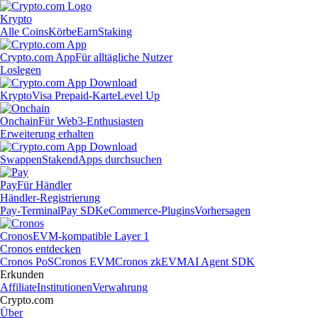
Krypto
Alle Coins
Körbe
Earn
Staking
Crypto.com App
Für alltägliche Nutzer
Loslegen
Krypto
Visa Prepaid-Karte
Level Up
Onchain
Für Web3-Enthusiasten
Erweiterung erhalten
Swappen
Staken
dApps durchsuchen
Pay
Für Händler
Händler-Registrierung
Pay-Terminal
Pay SDK
eCommerce-Plugins
Vorhersagen
Cronos
EVM-kompatible Layer 1
Cronos entdecken
Cronos PoS
Cronos EVM
Cronos zkEVM
AI Agent SDK
Erkunden
Affiliate
Institutionen
Verwahrung
Crypto.com
Über