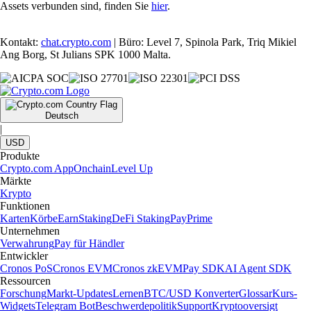
Assets verbunden sind, finden Sie
hier
.
Kontakt:
chat.crypto.com
| Büro: Level 7, Spinola Park, Triq Mikiel
Ang Borg, St Julians SPK 1000 Malta.
Deutsch
|
USD
Produkte
Crypto.com App
Onchain
Level Up
Märkte
Krypto
Funktionen
Karten
Körbe
Earn
Staking
DeFi Staking
Pay
Prime
Unternehmen
Verwahrung
Pay für Händler
Entwickler
Cronos PoS
Cronos EVM
Cronos zkEVM
Pay SDK
AI Agent SDK
Ressourcen
Forschung
Markt-Updates
Lernen
BTC/USD Konverter
Glossar
Kurs-
Widgets
Telegram Bot
Beschwerdepolitik
Support
Kryptooversigt