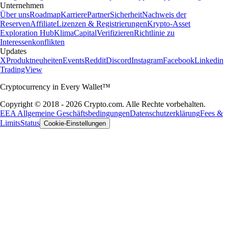
Unternehmen
Über uns
Roadmap
Karriere
Partner
Sicherheit
Nachweis der
Reserven
Affiliate
Lizenzen & Registrierungen
Krypto-Asset
Exploration Hub
Klima
Capital
Verifizieren
Richtlinie zu
Interessenkonflikten
Updates
X
Produktneuheiten
Events
Reddit
Discord
Instagram
Facebook
Linkedin
TradingView
Cryptocurrency in Every Wallet™
Copyright © 2018 - 2026 Crypto.com. Alle Rechte vorbehalten.
EEA Allgemeine Geschäftsbedingungen
Datenschutzerklärung
Fees &
Limits
Status
Cookie-Einstellungen