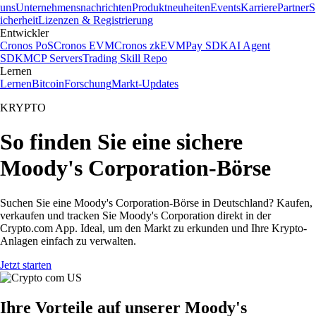
uns
Unternehmensnachrichten
Produktneuheiten
Events
Karriere
Partner
S
icherheit
Lizenzen & Registrierung
Entwickler
Cronos PoS
Cronos EVM
Cronos zkEVM
Pay SDK
AI Agent
SDK
MCP Servers
Trading Skill Repo
Lernen
Lernen
Bitcoin
Forschung
Markt-Updates
KRYPTO
So finden Sie eine sichere
Moody's Corporation-Börse
Suchen Sie eine Moody's Corporation-Börse in Deutschland? Kaufen,
verkaufen und tracken Sie Moody's Corporation direkt in der
Crypto.com App. Ideal, um den Markt zu erkunden und Ihre Krypto-
Anlagen einfach zu verwalten.
Jetzt starten
Ihre Vorteile auf unserer Moody's