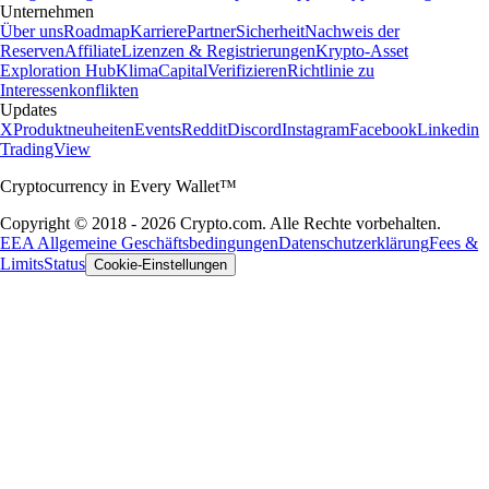
Unternehmen
Über uns
Roadmap
Karriere
Partner
Sicherheit
Nachweis der
Reserven
Affiliate
Lizenzen & Registrierungen
Krypto-Asset
Exploration Hub
Klima
Capital
Verifizieren
Richtlinie zu
Interessenkonflikten
Updates
X
Produktneuheiten
Events
Reddit
Discord
Instagram
Facebook
Linkedin
TradingView
Cryptocurrency in Every Wallet™
Copyright © 2018 - 2026 Crypto.com. Alle Rechte vorbehalten.
EEA Allgemeine Geschäftsbedingungen
Datenschutzerklärung
Fees &
Limits
Status
Cookie-Einstellungen