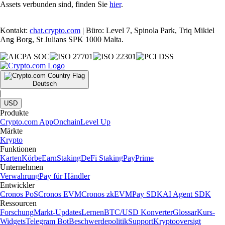
Assets verbunden sind, finden Sie
hier
.
Kontakt:
chat.crypto.com
| Büro: Level 7, Spinola Park, Triq Mikiel
Ang Borg, St Julians SPK 1000 Malta.
Deutsch
|
USD
Produkte
Crypto.com App
Onchain
Level Up
Märkte
Krypto
Funktionen
Karten
Körbe
Earn
Staking
DeFi Staking
Pay
Prime
Unternehmen
Verwahrung
Pay für Händler
Entwickler
Cronos PoS
Cronos EVM
Cronos zkEVM
Pay SDK
AI Agent SDK
Ressourcen
Forschung
Markt-Updates
Lernen
BTC/USD Konverter
Glossar
Kurs-
Widgets
Telegram Bot
Beschwerdepolitik
Support
Kryptooversigt