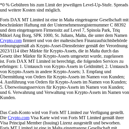
*0 % Gebühren bis zum Limit der jeweiligen Level-Up-Stufe. Spreads
und weitere Kosten sind möglich.
Foris DAX MT Limited ist eine in Malta eingetragene Gesellschaft mit
beschränkter Haftung mit der Unternehmensregisternummer C 88392
und dem eingetragenen Firmensitz auf Level 7, Spinola Park, Triq
Mikiel Ang Borg, SPK 1000, St. Julians, Malta, die unter dem Namen
Crypto.com
firmiert und von der maltesischen Finanzaufsichtsbehörde
ordnungsgemäß als Krypto-Asset-Dienstleister gemäß der Verordnung
2023/1114 über Märkte für Krypto-Assets, die in Malta durch das
Gesetz über Märkte für Krypto-Assets umgesetzt wurde, zugelassen
ist. Foris DAX MT Limited ist berechtigt, die folgenden Services zu
erbringen: 1. Umtausch von Krypto-Assets in Geldmittel; 2. Umtausch
von Krypto-Assets in andere Krypto-Assets; 3. Empfang und
Übermittlung von Orders für Krypto-Assets im Namen von Kunden;
4. Ausführung von Orders für Krypto-Assets im Namen von Kunden;
5. Überweisungsservices für Krypto-Assets im Namen von Kunden;
und 6. Verwahrung und Verwaltung von Krypto-Assets im Namen von
Kunden.
Das Cash-Konto wird von Foris MT Limited zur Verfügung gestellt.
Die
Crypto.com
Visa Karte wird von Foris MT Limited gemäß ihrer
Visa Principal Member (Issuing) Lizenz ausgestellt und beworben.
Foris MT Limited ist eine in Malta eingetragene Gesellschaft mit