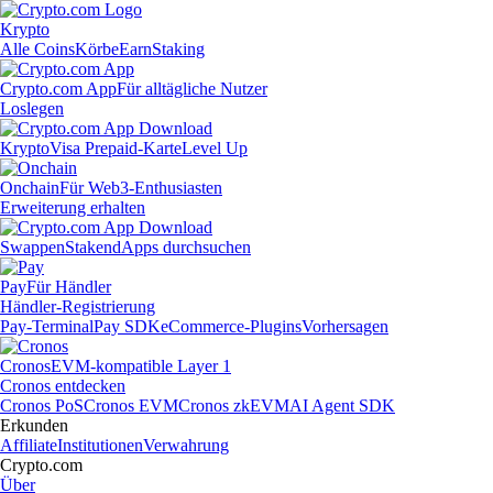
Krypto
Alle Coins
Körbe
Earn
Staking
Crypto.com App
Für alltägliche Nutzer
Loslegen
Krypto
Visa Prepaid-Karte
Level Up
Onchain
Für Web3-Enthusiasten
Erweiterung erhalten
Swappen
Staken
dApps durchsuchen
Pay
Für Händler
Händler-Registrierung
Pay-Terminal
Pay SDK
eCommerce-Plugins
Vorhersagen
Cronos
EVM-kompatible Layer 1
Cronos entdecken
Cronos PoS
Cronos EVM
Cronos zkEVM
AI Agent SDK
Erkunden
Affiliate
Institutionen
Verwahrung
Crypto.com
Über