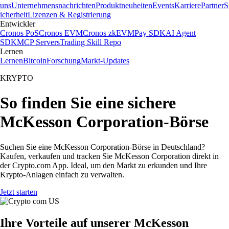
uns
Unternehmensnachrichten
Produktneuheiten
Events
Karriere
Partner
S
icherheit
Lizenzen & Registrierung
Entwickler
Cronos PoS
Cronos EVM
Cronos zkEVM
Pay SDK
AI Agent
SDK
MCP Servers
Trading Skill Repo
Lernen
Lernen
Bitcoin
Forschung
Markt-Updates
KRYPTO
So finden Sie eine sichere
McKesson Corporation-Börse
Suchen Sie eine McKesson Corporation-Börse in Deutschland?
Kaufen, verkaufen und tracken Sie McKesson Corporation direkt in
der Crypto.com App. Ideal, um den Markt zu erkunden und Ihre
Krypto-Anlagen einfach zu verwalten.
Jetzt starten
Ihre Vorteile auf unserer McKesson