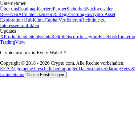
Unternehmen
Über uns
Roadmap
Karriere
Partner
Sicherheit
Nachweis der
Reserven
Affiliate
Lizenzen & Registrierungen
Krypto-Asset
Exploration Hub
Klima
Capital
Verifizieren
Richtlinie zu
Interessenkonflikten
Updates
X
Produktneuheiten
Events
Reddit
Discord
Instagram
Facebook
Linkedin
TradingView
Cryptocurrency in Every Wallet™
Copyright © 2018 - 2026 Crypto.com. Alle Rechte vorbehalten.
EEA Allgemeine Geschäftsbedingungen
Datenschutzerklärung
Fees &
Limits
Status
Cookie-Einstellungen