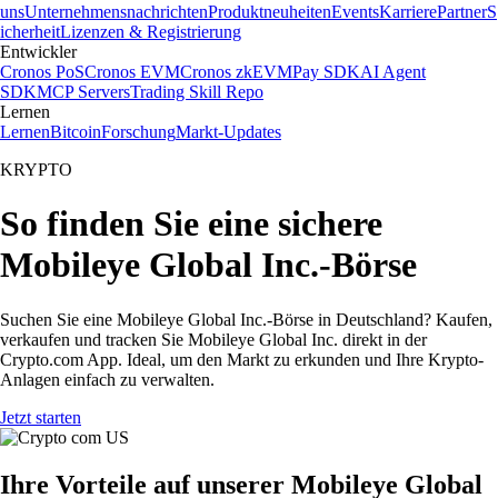
uns
Unternehmensnachrichten
Produktneuheiten
Events
Karriere
Partner
S
icherheit
Lizenzen & Registrierung
Entwickler
Cronos PoS
Cronos EVM
Cronos zkEVM
Pay SDK
AI Agent
SDK
MCP Servers
Trading Skill Repo
Lernen
Lernen
Bitcoin
Forschung
Markt-Updates
KRYPTO
So finden Sie eine sichere
Mobileye Global Inc.-Börse
Suchen Sie eine Mobileye Global Inc.-Börse in Deutschland? Kaufen,
verkaufen und tracken Sie Mobileye Global Inc. direkt in der
Crypto.com App. Ideal, um den Markt zu erkunden und Ihre Krypto-
Anlagen einfach zu verwalten.
Jetzt starten
Ihre Vorteile auf unserer Mobileye Global