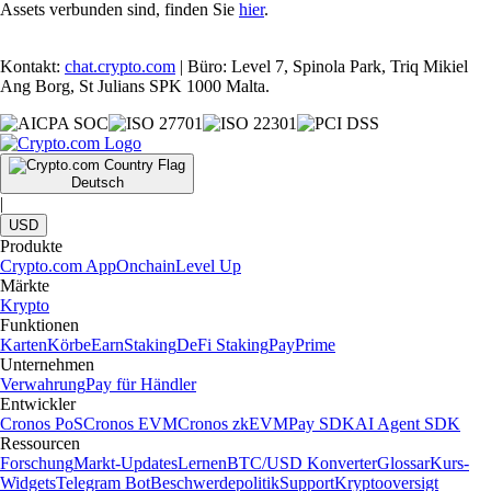
Assets verbunden sind, finden Sie
hier
.
Kontakt:
chat.crypto.com
| Büro: Level 7, Spinola Park, Triq Mikiel
Ang Borg, St Julians SPK 1000 Malta.
Deutsch
|
USD
Produkte
Crypto.com App
Onchain
Level Up
Märkte
Krypto
Funktionen
Karten
Körbe
Earn
Staking
DeFi Staking
Pay
Prime
Unternehmen
Verwahrung
Pay für Händler
Entwickler
Cronos PoS
Cronos EVM
Cronos zkEVM
Pay SDK
AI Agent SDK
Ressourcen
Forschung
Markt-Updates
Lernen
BTC/USD Konverter
Glossar
Kurs-
Widgets
Telegram Bot
Beschwerdepolitik
Support
Kryptooversigt