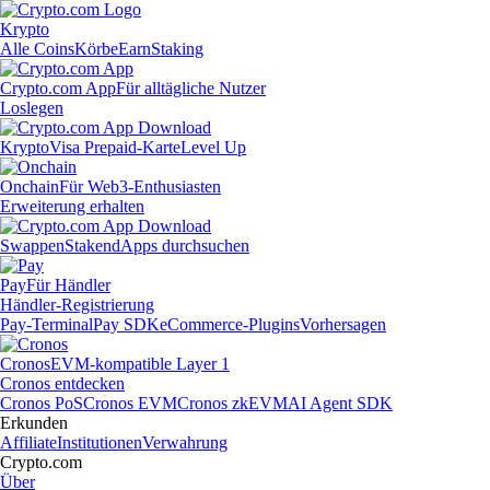
Krypto
Alle Coins
Körbe
Earn
Staking
Crypto.com App
Für alltägliche Nutzer
Loslegen
Krypto
Visa Prepaid-Karte
Level Up
Onchain
Für Web3-Enthusiasten
Erweiterung erhalten
Swappen
Staken
dApps durchsuchen
Pay
Für Händler
Händler-Registrierung
Pay-Terminal
Pay SDK
eCommerce-Plugins
Vorhersagen
Cronos
EVM-kompatible Layer 1
Cronos entdecken
Cronos PoS
Cronos EVM
Cronos zkEVM
AI Agent SDK
Erkunden
Affiliate
Institutionen
Verwahrung
Crypto.com
Über