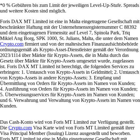
*0 % Gebühren bis zum Limit der jeweiligen Level-Up-Stufe. Spreads
und weitere Kosten sind möglich.
Foris DAX MT Limited ist eine in Malta eingetragene Gesellschaft mit
beschränkter Haftung mit der Unternehmensregisternummer C 88392
und dem eingetragenen Firmensitz auf Level 7, Spinola Park, Triq
Mikiel Ang Borg, SPK 1000, St. Julians, Malta, die unter dem Namen
Crypto.com
firmiert und von der maltesischen Finanzaufsichtsbehörde
ordnungsgemäß als Krypto-Asset-Dienstleister gemäß der Verordnung
2023/1114 über Märkte für Krypto-Assets, die in Malta durch das
Gesetz über Märkte für Krypto-Assets umgesetzt wurde, zugelassen
ist. Foris DAX MT Limited ist berechtigt, die folgenden Services zu
erbringen: 1. Umtausch von Krypto-Assets in Geldmittel; 2. Umtausch
von Krypto-Assets in andere Krypto-Assets; 3. Empfang und
Übermittlung von Orders für Krypto-Assets im Namen von Kunden;
4. Ausführung von Orders für Krypto-Assets im Namen von Kunden;
5. Überweisungsservices für Krypto-Assets im Namen von Kunden;
und 6. Verwahrung und Verwaltung von Krypto-Assets im Namen von
Kunden.
Das Cash-Konto wird von Foris MT Limited zur Verfügung gestellt.
Die
Crypto.com
Visa Karte wird von Foris MT Limited gemäß ihrer
Visa Principal Member (Issuing) Lizenz ausgestellt und beworben.
Foris MT Limited ist eine in Malta eingetragene Gesellschaft mit