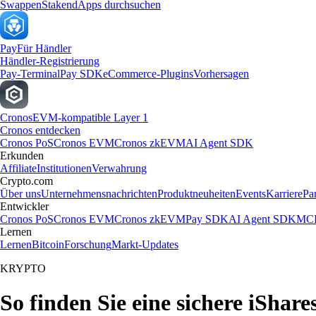
Swappen
Staken
dApps durchsuchen
Pay
Für Händler
Händler-Registrierung
Pay-Terminal
Pay SDK
eCommerce-Plugins
Vorhersagen
Cronos
EVM-kompatible Layer 1
Cronos entdecken
Cronos PoS
Cronos EVM
Cronos zkEVM
AI Agent SDK
Erkunden
Affiliate
Institutionen
Verwahrung
Crypto.com
Über uns
Unternehmensnachrichten
Produktneuheiten
Events
Karriere
Pa
Entwickler
Cronos PoS
Cronos EVM
Cronos zkEVM
Pay SDK
AI Agent SDK
MCP
Lernen
Lernen
Bitcoin
Forschung
Markt-Updates
KRYPTO
So finden Sie eine sichere iSha