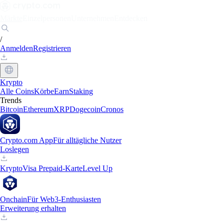
Märkte
Einzelpersonen
Unternehmen
Entdecken
/
Anmelden
Registrieren
Krypto
Alle Coins
Körbe
Earn
Staking
Trends
Bitcoin
Ethereum
XRP
Dogecoin
Cronos
Crypto.com App
Für alltägliche Nutzer
Loslegen
Krypto
Visa Prepaid-Karte
Level Up
Onchain
Für Web3-Enthusiasten
Erweiterung erhalten