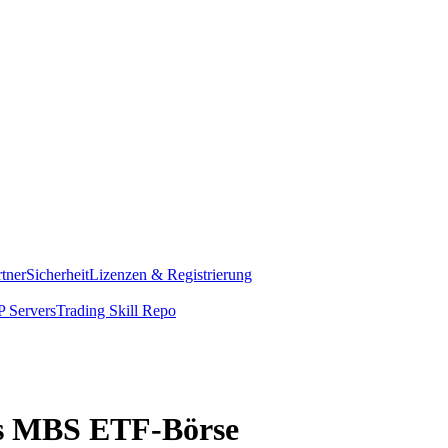
rtner
Sicherheit
Lizenzen & Registrierung
 Servers
Trading Skill Repo
res MBS ETF-Börse