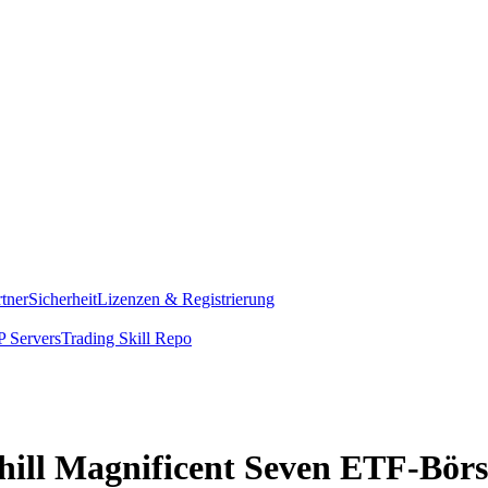
rtner
Sicherheit
Lizenzen & Registrierung
 Servers
Trading Skill Repo
dhill Magnificent Seven ETF-Börs