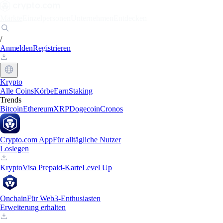
Märkte
Einzelpersonen
Unternehmen
Entdecken
/
Anmelden
Registrieren
Krypto
Alle Coins
Körbe
Earn
Staking
Trends
Bitcoin
Ethereum
XRP
Dogecoin
Cronos
Crypto.com App
Für alltägliche Nutzer
Loslegen
Krypto
Visa Prepaid-Karte
Level Up
Onchain
Für Web3-Enthusiasten
Erweiterung erhalten