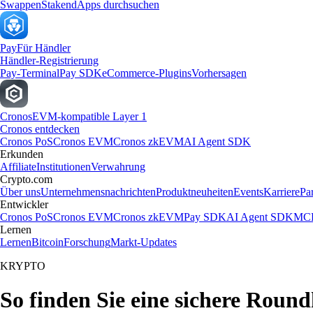
Swappen
Staken
dApps durchsuchen
Pay
Für Händler
Händler-Registrierung
Pay-Terminal
Pay SDK
eCommerce-Plugins
Vorhersagen
Cronos
EVM-kompatible Layer 1
Cronos entdecken
Cronos PoS
Cronos EVM
Cronos zkEVM
AI Agent SDK
Erkunden
Affiliate
Institutionen
Verwahrung
Crypto.com
Über uns
Unternehmensnachrichten
Produktneuheiten
Events
Karriere
Pa
Entwickler
Cronos PoS
Cronos EVM
Cronos zkEVM
Pay SDK
AI Agent SDK
MCP
Lernen
Lernen
Bitcoin
Forschung
Markt-Updates
KRYPTO
So finden Sie eine sichere Roun