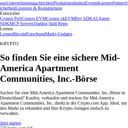
uns
Unternehmensnachrichten
Produktneuheiten
Events
Karriere
Partner
S
icherheit
Lizenzen & Registrierung
Entwickler
Cronos PoS
Cronos EVM
Cronos zkEVM
Pay SDK
AI Agent
SDK
MCP Servers
Trading Skill Repo
Lernen
Lernen
Bitcoin
Forschung
Markt-Updates
KRYPTO
So finden Sie eine sichere Mid-
America Apartment
Communities, Inc.-Börse
Suchen Sie eine Mid-America Apartment Communities, Inc.-Börse in
Deutschland? Kaufen, verkaufen und tracken Sie Mid-America
Apartment Communities, Inc. direkt in der Crypto.com App. Ideal, um
den Markt zu erkunden und Ihre Krypto-Anlagen einfach zu
verwalten.
Jetzt starten