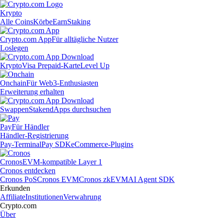
Krypto
Alle Coins
Körbe
Earn
Staking
Crypto.com App
Für alltägliche Nutzer
Loslegen
Krypto
Visa Prepaid-Karte
Level Up
Onchain
Für Web3-Enthusiasten
Erweiterung erhalten
Swappen
Staken
dApps durchsuchen
Pay
Für Händler
Händler-Registrierung
Pay-Terminal
Pay SDK
eCommerce-Plugins
Cronos
EVM-kompatible Layer 1
Cronos entdecken
Cronos PoS
Cronos EVM
Cronos zkEVM
AI Agent SDK
Erkunden
Affiliate
Institutionen
Verwahrung
Crypto.com
Über