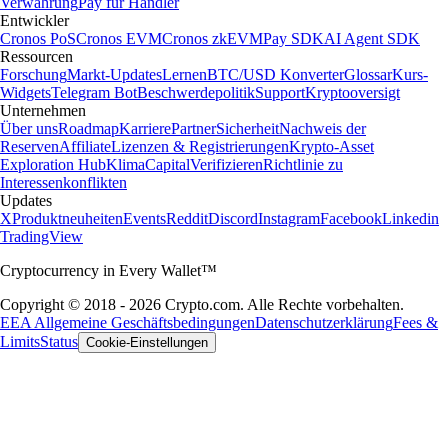
Verwahrung
Pay für Händler
Entwickler
Cronos PoS
Cronos EVM
Cronos zkEVM
Pay SDK
AI Agent SDK
Ressourcen
Forschung
Markt-Updates
Lernen
BTC/USD Konverter
Glossar
Kurs-
Widgets
Telegram Bot
Beschwerdepolitik
Support
Kryptooversigt
Unternehmen
Über uns
Roadmap
Karriere
Partner
Sicherheit
Nachweis der
Reserven
Affiliate
Lizenzen & Registrierungen
Krypto-Asset
Exploration Hub
Klima
Capital
Verifizieren
Richtlinie zu
Interessenkonflikten
Updates
X
Produktneuheiten
Events
Reddit
Discord
Instagram
Facebook
Linkedin
TradingView
Cryptocurrency in Every Wallet™
Copyright © 2018 - 2026 Crypto.com. Alle Rechte vorbehalten.
EEA Allgemeine Geschäftsbedingungen
Datenschutzerklärung
Fees &
Limits
Status
Cookie-Einstellungen