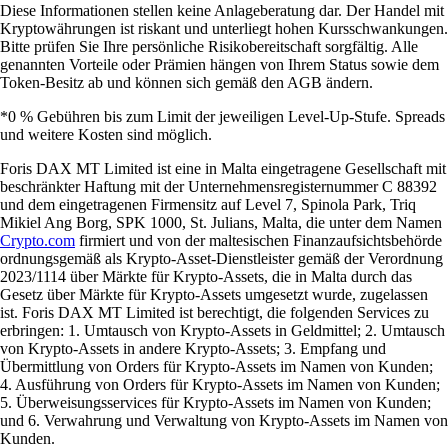
Diese Informationen stellen keine Anlageberatung dar. Der Handel mit
Kryptowährungen ist riskant und unterliegt hohen Kursschwankungen.
Bitte prüfen Sie Ihre persönliche Risikobereitschaft sorgfältig. Alle
genannten Vorteile oder Prämien hängen von Ihrem Status sowie dem
Token-Besitz ab und können sich gemäß den AGB ändern.
*0 % Gebühren bis zum Limit der jeweiligen Level-Up-Stufe. Spreads
und weitere Kosten sind möglich.
Foris DAX MT Limited ist eine in Malta eingetragene Gesellschaft mit
beschränkter Haftung mit der Unternehmensregisternummer C 88392
und dem eingetragenen Firmensitz auf Level 7, Spinola Park, Triq
Mikiel Ang Borg, SPK 1000, St. Julians, Malta, die unter dem Namen
Crypto.com
firmiert und von der maltesischen Finanzaufsichtsbehörde
ordnungsgemäß als Krypto-Asset-Dienstleister gemäß der Verordnung
2023/1114 über Märkte für Krypto-Assets, die in Malta durch das
Gesetz über Märkte für Krypto-Assets umgesetzt wurde, zugelassen
ist. Foris DAX MT Limited ist berechtigt, die folgenden Services zu
erbringen: 1. Umtausch von Krypto-Assets in Geldmittel; 2. Umtausch
von Krypto-Assets in andere Krypto-Assets; 3. Empfang und
Übermittlung von Orders für Krypto-Assets im Namen von Kunden;
4. Ausführung von Orders für Krypto-Assets im Namen von Kunden;
5. Überweisungsservices für Krypto-Assets im Namen von Kunden;
und 6. Verwahrung und Verwaltung von Krypto-Assets im Namen von
Kunden.