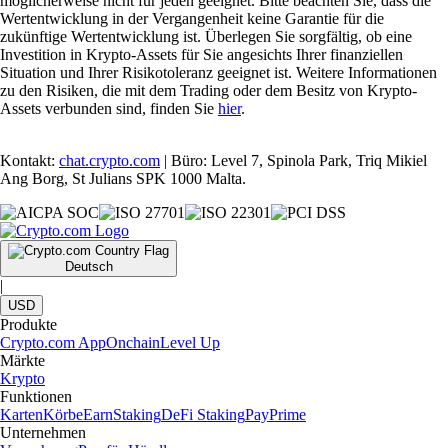
möglicherweise nicht für jeden geeignet. Bitte beachten Sie, dass die
Wertentwicklung in der Vergangenheit keine Garantie für die
zukünftige Wertentwicklung ist. Überlegen Sie sorgfältig, ob eine
Investition in Krypto-Assets für Sie angesichts Ihrer finanziellen
Situation und Ihrer Risikotoleranz geeignet ist. Weitere Informationen
zu den Risiken, die mit dem Trading oder dem Besitz von Krypto-
Assets verbunden sind, finden Sie
hier
.
Kontakt:
chat.crypto.com
| Büro: Level 7, Spinola Park, Triq Mikiel
Ang Borg, St Julians SPK 1000 Malta.
Deutsch
|
USD
Produkte
Crypto.com App
Onchain
Level Up
Märkte
Krypto
Funktionen
Karten
Körbe
Earn
Staking
DeFi Staking
Pay
Prime
Unternehmen