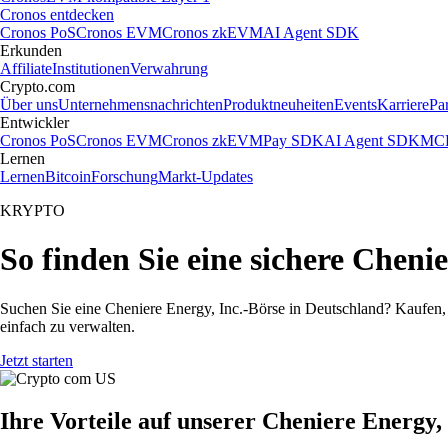
Cronos entdecken
Cronos PoS
Cronos EVM
Cronos zkEVM
AI Agent SDK
Erkunden
Affiliate
Institutionen
Verwahrung
Crypto.com
Über uns
Unternehmensnachrichten
Produktneuheiten
Events
Karriere
Pa
Entwickler
Cronos PoS
Cronos EVM
Cronos zkEVM
Pay SDK
AI Agent SDK
MCP
Lernen
Lernen
Bitcoin
Forschung
Markt-Updates
KRYPTO
So finden Sie eine sichere Cheni
Suchen Sie eine Cheniere Energy, Inc.-Börse in Deutschland? Kaufen,
einfach zu verwalten.
Jetzt starten
Ihre Vorteile auf unserer Cheniere Energy,