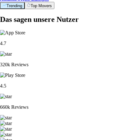
Trending
Top Movers
Das sagen unsere Nutzer
4.7
320k Reviews
4.5
660k Reviews