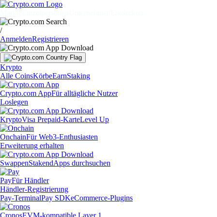
Märkte
Einzelpersonen
Unternehmen
Entdecken
/
Anmelden
Registrieren
Krypto
Alle Coins
Körbe
Earn
Staking
Crypto.com App
Für alltägliche Nutzer
Loslegen
Krypto
Visa Prepaid-Karte
Level Up
Onchain
Für Web3-Enthusiasten
Erweiterung erhalten
Swappen
Staken
dApps durchsuchen
Pay
Für Händler
Händler-Registrierung
Pay-Terminal
Pay SDK
eCommerce-Plugins
Cronos
EVM-kompatible Layer 1