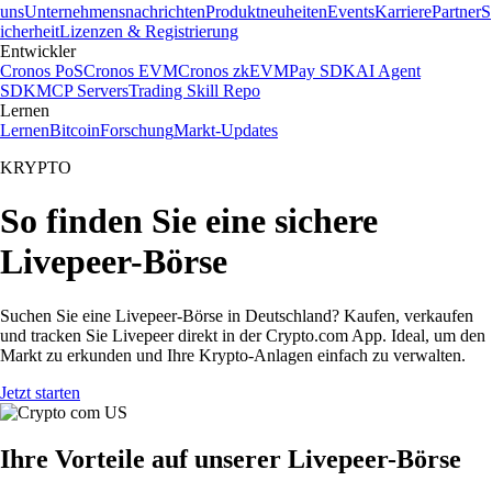
uns
Unternehmensnachrichten
Produktneuheiten
Events
Karriere
Partner
S
icherheit
Lizenzen & Registrierung
Entwickler
Cronos PoS
Cronos EVM
Cronos zkEVM
Pay SDK
AI Agent
SDK
MCP Servers
Trading Skill Repo
Lernen
Lernen
Bitcoin
Forschung
Markt-Updates
KRYPTO
So finden Sie eine sichere
Livepeer-Börse
Suchen Sie eine Livepeer-Börse in Deutschland? Kaufen, verkaufen
und tracken Sie Livepeer direkt in der Crypto.com App. Ideal, um den
Markt zu erkunden und Ihre Krypto-Anlagen einfach zu verwalten.
Jetzt starten
Ihre Vorteile auf unserer Livepeer-Börse