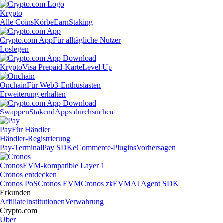
Krypto
Alle Coins
Körbe
Earn
Staking
Crypto.com App
Für alltägliche Nutzer
Loslegen
Krypto
Visa Prepaid-Karte
Level Up
Onchain
Für Web3-Enthusiasten
Erweiterung erhalten
Swappen
Staken
dApps durchsuchen
Pay
Für Händler
Händler-Registrierung
Pay-Terminal
Pay SDK
eCommerce-Plugins
Vorhersagen
Cronos
EVM-kompatible Layer 1
Cronos entdecken
Cronos PoS
Cronos EVM
Cronos zkEVM
AI Agent SDK
Erkunden
Affiliate
Institutionen
Verwahrung
Crypto.com
Über