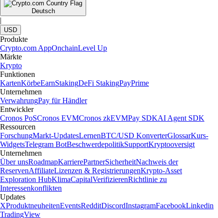
Deutsch
|
USD
Produkte
Crypto.com App
Onchain
Level Up
Märkte
Krypto
Funktionen
Karten
Körbe
Earn
Staking
DeFi Staking
Pay
Prime
Unternehmen
Verwahrung
Pay für Händler
Entwickler
Cronos PoS
Cronos EVM
Cronos zkEVM
Pay SDK
AI Agent SDK
Ressourcen
Forschung
Markt-Updates
Lernen
BTC/USD Konverter
Glossar
Kurs-
Widgets
Telegram Bot
Beschwerdepolitik
Support
Kryptooversigt
Unternehmen
Über uns
Roadmap
Karriere
Partner
Sicherheit
Nachweis der
Reserven
Affiliate
Lizenzen & Registrierungen
Krypto-Asset
Exploration Hub
Klima
Capital
Verifizieren
Richtlinie zu
Interessenkonflikten
Updates
X
Produktneuheiten
Events
Reddit
Discord
Instagram
Facebook
Linkedin
TradingView