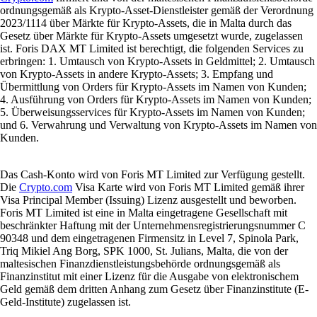
ordnungsgemäß als Krypto-Asset-Dienstleister gemäß der Verordnung
2023/1114 über Märkte für Krypto-Assets, die in Malta durch das
Gesetz über Märkte für Krypto-Assets umgesetzt wurde, zugelassen
ist. Foris DAX MT Limited ist berechtigt, die folgenden Services zu
erbringen: 1. Umtausch von Krypto-Assets in Geldmittel; 2. Umtausch
von Krypto-Assets in andere Krypto-Assets; 3. Empfang und
Übermittlung von Orders für Krypto-Assets im Namen von Kunden;
4. Ausführung von Orders für Krypto-Assets im Namen von Kunden;
5. Überweisungsservices für Krypto-Assets im Namen von Kunden;
und 6. Verwahrung und Verwaltung von Krypto-Assets im Namen von
Kunden.
Das Cash-Konto wird von Foris MT Limited zur Verfügung gestellt.
Die
Crypto.com
Visa Karte wird von Foris MT Limited gemäß ihrer
Visa Principal Member (Issuing) Lizenz ausgestellt und beworben.
Foris MT Limited ist eine in Malta eingetragene Gesellschaft mit
beschränkter Haftung mit der Unternehmensregistrierungsnummer C
90348 und dem eingetragenen Firmensitz in Level 7, Spinola Park,
Triq Mikiel Ang Borg, SPK 1000, St. Julians, Malta, die von der
maltesischen Finanzdienstleistungsbehörde ordnungsgemäß als
Finanzinstitut mit einer Lizenz für die Ausgabe von elektronischem
Geld gemäß dem dritten Anhang zum Gesetz über Finanzinstitute (E-
Geld-Institute) zugelassen ist.