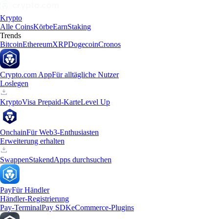
Krypto
Alle Coins
Körbe
Earn
Staking
Trends
Bitcoin
Ethereum
XRP
Dogecoin
Cronos
Crypto.com App
Für alltägliche Nutzer
Loslegen
Krypto
Visa Prepaid-Karte
Level Up
Onchain
Für Web3-Enthusiasten
Erweiterung erhalten
Swappen
Staken
dApps durchsuchen
Pay
Für Händler
Händler-Registrierung
Pay-Terminal
Pay SDK
eCommerce-Plugins