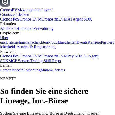
Cronos
EVM-kompatible Layer 1
Cronos entdecken
Cronos PoS
Cronos EVM
Cronos zkEVM
AI Agent SDK
Erkunden
Affiliate
Institutionen
Verwahrung
Crypto.com
Über
uns
Unternehmensnachrichten
Produktneuheiten
Events
Karriere
Partner
S
icherheit
Lizenzen & Registrierung
Entwickler
Cronos PoS
Cronos EVM
Cronos zkEVM
Pay SDK
AI Agent
SDK
MCP Servers
Trading Skill Repo
Lernen
Lernen
Bitcoin
Forschung
Markt-Updates
KRYPTO
So finden Sie eine sichere
Lineage, Inc.-Börse
Suchen Sie eine Lineage, Inc.-Börse in Deutschland? Kaufen,