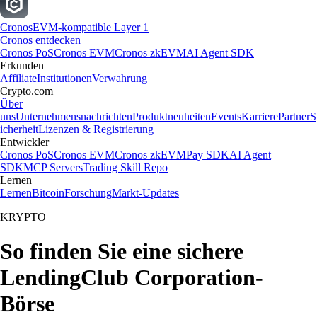
Cronos
EVM-kompatible Layer 1
Cronos entdecken
Cronos PoS
Cronos EVM
Cronos zkEVM
AI Agent SDK
Erkunden
Affiliate
Institutionen
Verwahrung
Crypto.com
Über
uns
Unternehmensnachrichten
Produktneuheiten
Events
Karriere
Partner
S
icherheit
Lizenzen & Registrierung
Entwickler
Cronos PoS
Cronos EVM
Cronos zkEVM
Pay SDK
AI Agent
SDK
MCP Servers
Trading Skill Repo
Lernen
Lernen
Bitcoin
Forschung
Markt-Updates
KRYPTO
So finden Sie eine sichere
LendingClub Corporation-
Börse