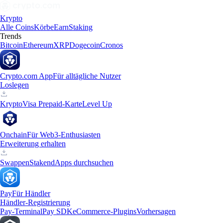
Krypto
Alle Coins
Körbe
Earn
Staking
Trends
Bitcoin
Ethereum
XRP
Dogecoin
Cronos
Crypto.com App
Für alltägliche Nutzer
Loslegen
Krypto
Visa Prepaid-Karte
Level Up
Onchain
Für Web3-Enthusiasten
Erweiterung erhalten
Swappen
Staken
dApps durchsuchen
Pay
Für Händler
Händler-Registrierung
Pay-Terminal
Pay SDK
eCommerce-Plugins
Vorhersagen