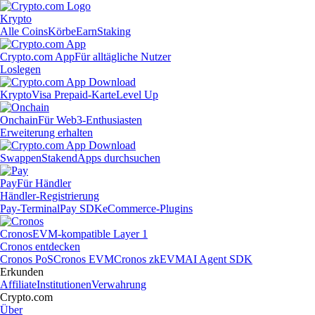
Krypto
Alle Coins
Körbe
Earn
Staking
Crypto.com App
Für alltägliche Nutzer
Loslegen
Krypto
Visa Prepaid-Karte
Level Up
Onchain
Für Web3-Enthusiasten
Erweiterung erhalten
Swappen
Staken
dApps durchsuchen
Pay
Für Händler
Händler-Registrierung
Pay-Terminal
Pay SDK
eCommerce-Plugins
Cronos
EVM-kompatible Layer 1
Cronos entdecken
Cronos PoS
Cronos EVM
Cronos zkEVM
AI Agent SDK
Erkunden
Affiliate
Institutionen
Verwahrung
Crypto.com
Über