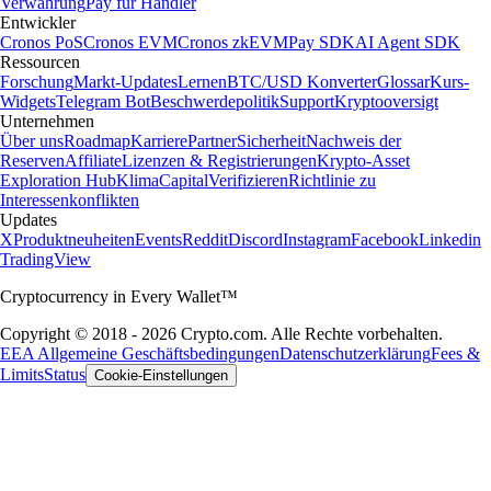
Verwahrung
Pay für Händler
Entwickler
Cronos PoS
Cronos EVM
Cronos zkEVM
Pay SDK
AI Agent SDK
Ressourcen
Forschung
Markt-Updates
Lernen
BTC/USD Konverter
Glossar
Kurs-
Widgets
Telegram Bot
Beschwerdepolitik
Support
Kryptooversigt
Unternehmen
Über uns
Roadmap
Karriere
Partner
Sicherheit
Nachweis der
Reserven
Affiliate
Lizenzen & Registrierungen
Krypto-Asset
Exploration Hub
Klima
Capital
Verifizieren
Richtlinie zu
Interessenkonflikten
Updates
X
Produktneuheiten
Events
Reddit
Discord
Instagram
Facebook
Linkedin
TradingView
Cryptocurrency in Every Wallet™
Copyright © 2018 - 2026 Crypto.com. Alle Rechte vorbehalten.
EEA Allgemeine Geschäftsbedingungen
Datenschutzerklärung
Fees &
Limits
Status
Cookie-Einstellungen