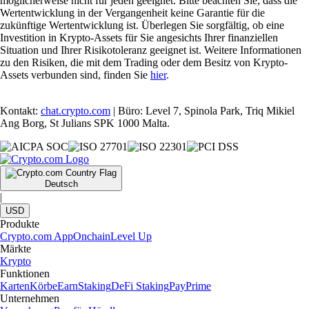
möglicherweise nicht für jeden geeignet. Bitte beachten Sie, dass die
Wertentwicklung in der Vergangenheit keine Garantie für die
zukünftige Wertentwicklung ist. Überlegen Sie sorgfältig, ob eine
Investition in Krypto-Assets für Sie angesichts Ihrer finanziellen
Situation und Ihrer Risikotoleranz geeignet ist. Weitere Informationen
zu den Risiken, die mit dem Trading oder dem Besitz von Krypto-
Assets verbunden sind, finden Sie
hier
.
Kontakt:
chat.crypto.com
| Büro: Level 7, Spinola Park, Triq Mikiel
Ang Borg, St Julians SPK 1000 Malta.
Deutsch
|
USD
Produkte
Crypto.com App
Onchain
Level Up
Märkte
Krypto
Funktionen
Karten
Körbe
Earn
Staking
DeFi Staking
Pay
Prime
Unternehmen