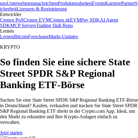
uns
Unternehmensnachrichten
Produktneuheiten
Events
Karriere
Partner
S
icherheit
Lizenzen & Registrierung
Entwickler
Cronos PoS
Cronos EVM
Cronos zkEVM
Pay SDK
AI Agent
SDK
MCP Servers
Trading Skill Repo
Lernen
Lernen
Bitcoin
Forschung
Markt-Updates
KRYPTO
So finden Sie eine sichere State
Street SPDR S&P Regional
Banking ETF-Börse
Suchen Sie eine State Street SPDR S&P Regional Banking ETF-Börse
in Deutschland? Kaufen, verkaufen und tracken Sie State Street SPDR
S&P Regional Banking ETF direkt in der Crypto.com App. Ideal, um
den Markt zu erkunden und Ihre Krypto-Anlagen einfach zu
verwalten.
Jetzt starten