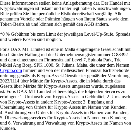
Diese Informationen stellen keine Anlageberatung dar. Der Handel mit
Kryptowährungen ist riskant und unterliegt hohen Kursschwankungen.
Bitte prüfen Sie Ihre persönliche Risikobereitschaft sorgfältig. Alle
genannten Vorteile oder Prämien hängen von Ihrem Status sowie dem
Token-Besitz ab und können sich gemäß den AGB ändern.
*0 % Gebühren bis zum Limit der jeweiligen Level-Up-Stufe. Spreads
und weitere Kosten sind möglich.
Foris DAX MT Limited ist eine in Malta eingetragene Gesellschaft mit
beschränkter Haftung mit der Unternehmensregisternummer C 88392
und dem eingetragenen Firmensitz auf Level 7, Spinola Park, Triq
Mikiel Ang Borg, SPK 1000, St. Julians, Malta, die unter dem Namen
Crypto.com
firmiert und von der maltesischen Finanzaufsichtsbehörde
ordnungsgemäß als Krypto-Asset-Dienstleister gemäß der Verordnung
2023/1114 über Märkte für Krypto-Assets, die in Malta durch das
Gesetz über Märkte für Krypto-Assets umgesetzt wurde, zugelassen
ist. Foris DAX MT Limited ist berechtigt, die folgenden Services zu
erbringen: 1. Umtausch von Krypto-Assets in Geldmittel; 2. Umtausch
von Krypto-Assets in andere Krypto-Assets; 3. Empfang und
Übermittlung von Orders für Krypto-Assets im Namen von Kunden;
4. Ausführung von Orders für Krypto-Assets im Namen von Kunden;
5. Überweisungsservices für Krypto-Assets im Namen von Kunden;
und 6. Verwahrung und Verwaltung von Krypto-Assets im Namen von
Kunden.