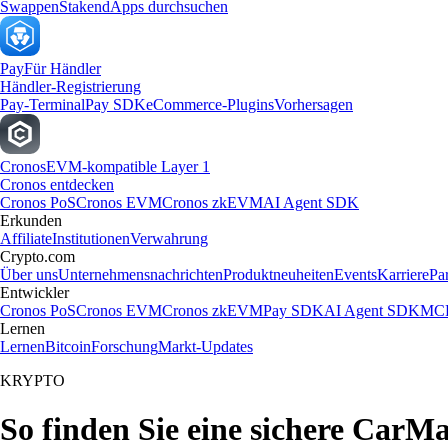
Swappen
Staken
dApps durchsuchen
Pay
Für Händler
Händler-Registrierung
Pay-Terminal
Pay SDK
eCommerce-Plugins
Vorhersagen
Cronos
EVM-kompatible Layer 1
Cronos entdecken
Cronos PoS
Cronos EVM
Cronos zkEVM
AI Agent SDK
Erkunden
Affiliate
Institutionen
Verwahrung
Crypto.com
Über uns
Unternehmensnachrichten
Produktneuheiten
Events
Karriere
Pa
Entwickler
Cronos PoS
Cronos EVM
Cronos zkEVM
Pay SDK
AI Agent SDK
MCP
Lernen
Lernen
Bitcoin
Forschung
Markt-Updates
KRYPTO
So finden Sie eine sichere CarM