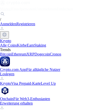
Märkte
Einzelpersonen
Unternehmen
Entdecken
/
Anmelden
Registrieren
Krypto
Alle Coins
Körbe
Earn
Staking
Trends
Bitcoin
Ethereum
XRP
Dogecoin
Cronos
Crypto.com App
Für alltägliche Nutzer
Loslegen
Krypto
Visa Prepaid-Karte
Level Up
Onchain
Für Web3-Enthusiasten
Erweiterung erhalten