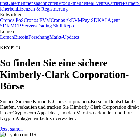
uns
Unternehmensnachrichten
Produktneuheiten
Events
Karriere
Partner
S
icherheit
Lizenzen & Registrierung
Entwickler
Cronos PoS
Cronos EVM
Cronos zkEVM
Pay SDK
AI Agent
SDK
MCP Servers
Trading Skill Repo
Lernen
Lernen
Bitcoin
Forschung
Markt-Updates
KRYPTO
So finden Sie eine sichere
Kimberly-Clark Corporation-
Börse
Suchen Sie eine Kimberly-Clark Corporation-Börse in Deutschland?
Kaufen, verkaufen und tracken Sie Kimberly-Clark Corporation direkt
in der Crypto.com App. Ideal, um den Markt zu erkunden und Ihre
Krypto-Anlagen einfach zu verwalten.
Jetzt starten