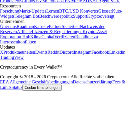
Cronos PoS
Cronos EVM
Cronos zkEVM
Pay SDK
AI Agent SDK
Ressourcen
Forschung
Markt-Updates
Lernen
BTC/USD Konverter
Glossar
Kurs-
Widgets
Telegram Bot
Beschwerdepolitik
Support
Kryptooversigt
Unternehmen
Über uns
Roadmap
Karriere
Partner
Sicherheit
Nachweis der
Reserven
Affiliate
Lizenzen & Registrierungen
Krypto-Asset
Exploration Hub
Klima
Capital
Verifizieren
Richtlinie zu
Interessenkonflikten
Updates
X
Produktneuheiten
Events
Reddit
Discord
Instagram
Facebook
Linkedin
TradingView
Cryptocurrency in Every Wallet™
Copyright © 2018 - 2026 Crypto.com. Alle Rechte vorbehalten.
EEA Allgemeine Geschäftsbedingungen
Datenschutzerklärung
Fees &
Limits
Status
Cookie-Einstellungen