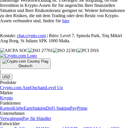
zukünftige Wertentwicklung ist. Überlegen Sie sorgfältig, ob eine
Investition in Krypto-Assets für Sie angesichts Ihrer finanziellen
Situation und Ihrer Risikotoleranz geeignet ist. Weitere Informationen
zu den Risiken, die mit dem Trading oder dem Besitz von Krypto-
Assets verbunden sind, finden Sie
hier
.
Kontakt:
chat.crypto.com
| Büro: Level 7, Spinola Park, Triq Mikiel
Ang Borg, St Julians SPK 1000 Malta.
Deutsch
|
USD
Produkte
Crypto.com App
Onchain
Level Up
Märkte
Krypto
Funktionen
Karten
Körbe
Earn
Staking
DeFi Staking
Pay
Prime
Unternehmen
Verwahrung
Pay für Händler
Entwickler