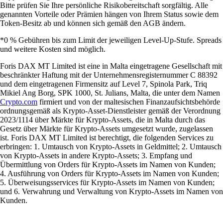
Bitte prüfen Sie Ihre persönliche Risikobereitschaft sorgfältig. Alle
genannten Vorteile oder Prämien hängen von Ihrem Status sowie dem
Token-Besitz ab und können sich gemäß den AGB ändern.
*0 % Gebühren bis zum Limit der jeweiligen Level-Up-Stufe. Spreads
und weitere Kosten sind möglich.
Foris DAX MT Limited ist eine in Malta eingetragene Gesellschaft mit
beschränkter Haftung mit der Unternehmensregisternummer C 88392
und dem eingetragenen Firmensitz auf Level 7, Spinola Park, Triq
Mikiel Ang Borg, SPK 1000, St. Julians, Malta, die unter dem Namen
Crypto.com
firmiert und von der maltesischen Finanzaufsichtsbehörde
ordnungsgemäß als Krypto-Asset-Dienstleister gemäß der Verordnung
2023/1114 über Märkte für Krypto-Assets, die in Malta durch das
Gesetz über Märkte für Krypto-Assets umgesetzt wurde, zugelassen
ist. Foris DAX MT Limited ist berechtigt, die folgenden Services zu
erbringen: 1. Umtausch von Krypto-Assets in Geldmittel; 2. Umtausch
von Krypto-Assets in andere Krypto-Assets; 3. Empfang und
Übermittlung von Orders für Krypto-Assets im Namen von Kunden;
4. Ausführung von Orders für Krypto-Assets im Namen von Kunden;
5. Überweisungsservices für Krypto-Assets im Namen von Kunden;
und 6. Verwahrung und Verwaltung von Krypto-Assets im Namen von
Kunden.