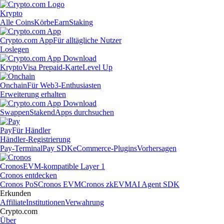
Krypto
Alle Coins
Körbe
Earn
Staking
Crypto.com App
Für alltägliche Nutzer
Loslegen
Krypto
Visa Prepaid-Karte
Level Up
Onchain
Für Web3-Enthusiasten
Erweiterung erhalten
Swappen
Staken
dApps durchsuchen
Pay
Für Händler
Händler-Registrierung
Pay-Terminal
Pay SDK
eCommerce-Plugins
Vorhersagen
Cronos
EVM-kompatible Layer 1
Cronos entdecken
Cronos PoS
Cronos EVM
Cronos zkEVM
AI Agent SDK
Erkunden
Affiliate
Institutionen
Verwahrung
Crypto.com
Über