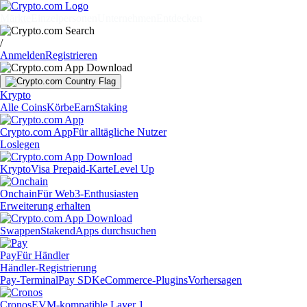
Märkte
Einzelpersonen
Unternehmen
Entdecken
/
Anmelden
Registrieren
Krypto
Alle Coins
Körbe
Earn
Staking
Crypto.com App
Für alltägliche Nutzer
Loslegen
Krypto
Visa Prepaid-Karte
Level Up
Onchain
Für Web3-Enthusiasten
Erweiterung erhalten
Swappen
Staken
dApps durchsuchen
Pay
Für Händler
Händler-Registrierung
Pay-Terminal
Pay SDK
eCommerce-Plugins
Vorhersagen
Cronos
EVM-kompatible Layer 1