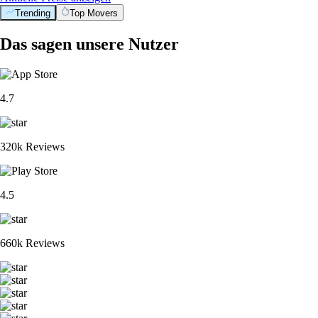
Trending
Top Movers
Das sagen unsere Nutzer
4.7
320k Reviews
4.5
660k Reviews