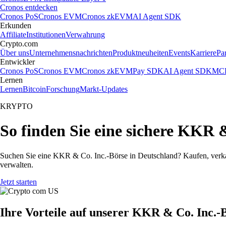
Cronos entdecken
Cronos PoS
Cronos EVM
Cronos zkEVM
AI Agent SDK
Erkunden
Affiliate
Institutionen
Verwahrung
Crypto.com
Über uns
Unternehmensnachrichten
Produktneuheiten
Events
Karriere
Pa
Entwickler
Cronos PoS
Cronos EVM
Cronos zkEVM
Pay SDK
AI Agent SDK
MCP
Lernen
Lernen
Bitcoin
Forschung
Markt-Updates
KRYPTO
So finden Sie eine sichere KKR 
Suchen Sie eine KKR & Co. Inc.-Börse in Deutschland? Kaufen, verka
verwalten.
Jetzt starten
Ihre Vorteile auf unserer KKR & Co. Inc.-