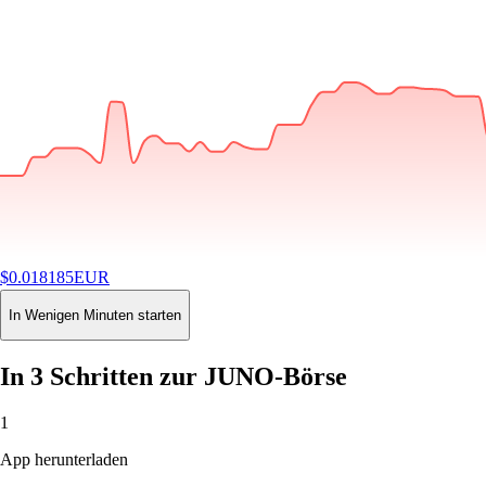
$
0.018185
EUR
-1.47
%
24H
Buy
In Wenigen Minuten starten
In 3 Schritten zur JUNO-Börse
1
App herunterladen