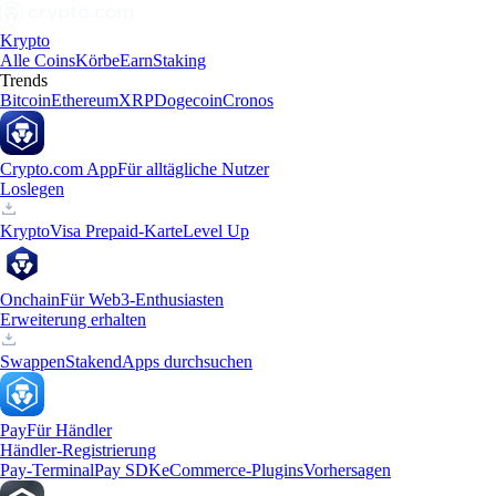
Krypto
Alle Coins
Körbe
Earn
Staking
Trends
Bitcoin
Ethereum
XRP
Dogecoin
Cronos
Crypto.com App
Für alltägliche Nutzer
Loslegen
Krypto
Visa Prepaid-Karte
Level Up
Onchain
Für Web3-Enthusiasten
Erweiterung erhalten
Swappen
Staken
dApps durchsuchen
Pay
Für Händler
Händler-Registrierung
Pay-Terminal
Pay SDK
eCommerce-Plugins
Vorhersagen