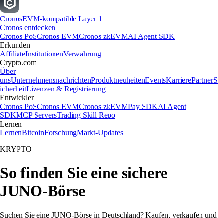
Cronos
EVM-kompatible Layer 1
Cronos entdecken
Cronos PoS
Cronos EVM
Cronos zkEVM
AI Agent SDK
Erkunden
Affiliate
Institutionen
Verwahrung
Crypto.com
Über
uns
Unternehmensnachrichten
Produktneuheiten
Events
Karriere
Partner
S
icherheit
Lizenzen & Registrierung
Entwickler
Cronos PoS
Cronos EVM
Cronos zkEVM
Pay SDK
AI Agent
SDK
MCP Servers
Trading Skill Repo
Lernen
Lernen
Bitcoin
Forschung
Markt-Updates
KRYPTO
So finden Sie eine sichere
JUNO-Börse
Suchen Sie eine JUNO-Börse in Deutschland? Kaufen, verkaufen und