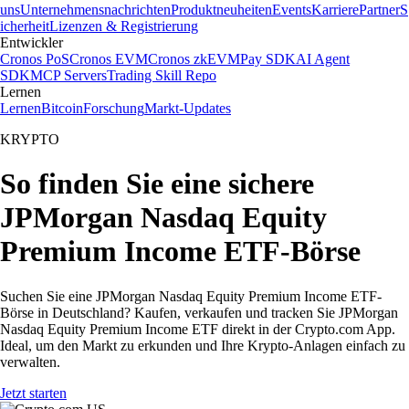
uns
Unternehmensnachrichten
Produktneuheiten
Events
Karriere
Partner
S
icherheit
Lizenzen & Registrierung
Entwickler
Cronos PoS
Cronos EVM
Cronos zkEVM
Pay SDK
AI Agent
SDK
MCP Servers
Trading Skill Repo
Lernen
Lernen
Bitcoin
Forschung
Markt-Updates
KRYPTO
So finden Sie eine sichere
JPMorgan Nasdaq Equity
Premium Income ETF-Börse
Suchen Sie eine JPMorgan Nasdaq Equity Premium Income ETF-
Börse in Deutschland? Kaufen, verkaufen und tracken Sie JPMorgan
Nasdaq Equity Premium Income ETF direkt in der Crypto.com App.
Ideal, um den Markt zu erkunden und Ihre Krypto-Anlagen einfach zu
verwalten.
Jetzt starten