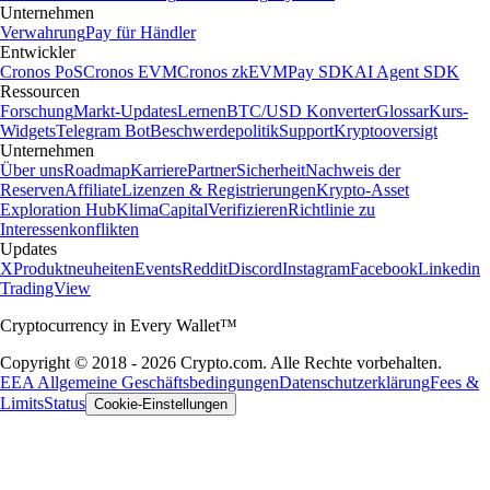
Unternehmen
Verwahrung
Pay für Händler
Entwickler
Cronos PoS
Cronos EVM
Cronos zkEVM
Pay SDK
AI Agent SDK
Ressourcen
Forschung
Markt-Updates
Lernen
BTC/USD Konverter
Glossar
Kurs-
Widgets
Telegram Bot
Beschwerdepolitik
Support
Kryptooversigt
Unternehmen
Über uns
Roadmap
Karriere
Partner
Sicherheit
Nachweis der
Reserven
Affiliate
Lizenzen & Registrierungen
Krypto-Asset
Exploration Hub
Klima
Capital
Verifizieren
Richtlinie zu
Interessenkonflikten
Updates
X
Produktneuheiten
Events
Reddit
Discord
Instagram
Facebook
Linkedin
TradingView
Cryptocurrency in Every Wallet™
Copyright © 2018 - 2026 Crypto.com. Alle Rechte vorbehalten.
EEA Allgemeine Geschäftsbedingungen
Datenschutzerklärung
Fees &
Limits
Status
Cookie-Einstellungen