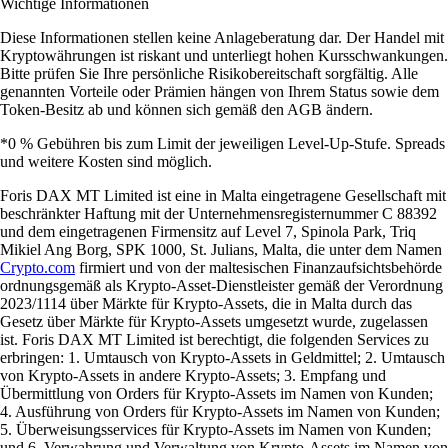
Wichtige Informationen
Diese Informationen stellen keine Anlageberatung dar. Der Handel mit
Kryptowährungen ist riskant und unterliegt hohen Kursschwankungen.
Bitte prüfen Sie Ihre persönliche Risikobereitschaft sorgfältig. Alle
genannten Vorteile oder Prämien hängen von Ihrem Status sowie dem
Token-Besitz ab und können sich gemäß den AGB ändern.
*0 % Gebühren bis zum Limit der jeweiligen Level-Up-Stufe. Spreads
und weitere Kosten sind möglich.
Foris DAX MT Limited ist eine in Malta eingetragene Gesellschaft mit
beschränkter Haftung mit der Unternehmensregisternummer C 88392
und dem eingetragenen Firmensitz auf Level 7, Spinola Park, Triq
Mikiel Ang Borg, SPK 1000, St. Julians, Malta, die unter dem Namen
Crypto.com
firmiert und von der maltesischen Finanzaufsichtsbehörde
ordnungsgemäß als Krypto-Asset-Dienstleister gemäß der Verordnung
2023/1114 über Märkte für Krypto-Assets, die in Malta durch das
Gesetz über Märkte für Krypto-Assets umgesetzt wurde, zugelassen
ist. Foris DAX MT Limited ist berechtigt, die folgenden Services zu
erbringen: 1. Umtausch von Krypto-Assets in Geldmittel; 2. Umtausch
von Krypto-Assets in andere Krypto-Assets; 3. Empfang und
Übermittlung von Orders für Krypto-Assets im Namen von Kunden;
4. Ausführung von Orders für Krypto-Assets im Namen von Kunden;
5. Überweisungsservices für Krypto-Assets im Namen von Kunden;
und 6. Verwahrung und Verwaltung von Krypto-Assets im Namen von