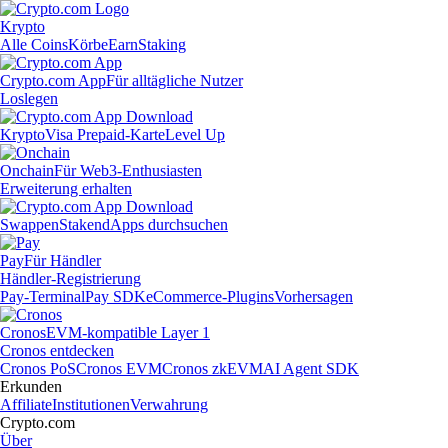
Krypto
Alle Coins
Körbe
Earn
Staking
Crypto.com App
Für alltägliche Nutzer
Loslegen
Krypto
Visa Prepaid-Karte
Level Up
Onchain
Für Web3-Enthusiasten
Erweiterung erhalten
Swappen
Staken
dApps durchsuchen
Pay
Für Händler
Händler-Registrierung
Pay-Terminal
Pay SDK
eCommerce-Plugins
Vorhersagen
Cronos
EVM-kompatible Layer 1
Cronos entdecken
Cronos PoS
Cronos EVM
Cronos zkEVM
AI Agent SDK
Erkunden
Affiliate
Institutionen
Verwahrung
Crypto.com
Über