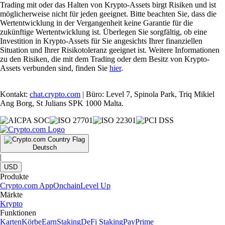
Trading mit oder das Halten von Krypto-Assets birgt Risiken und ist
möglicherweise nicht für jeden geeignet. Bitte beachten Sie, dass die
Wertentwicklung in der Vergangenheit keine Garantie für die
zukünftige Wertentwicklung ist. Überlegen Sie sorgfältig, ob eine
Investition in Krypto-Assets für Sie angesichts Ihrer finanziellen
Situation und Ihrer Risikotoleranz geeignet ist. Weitere Informationen
zu den Risiken, die mit dem Trading oder dem Besitz von Krypto-
Assets verbunden sind, finden Sie
hier
.
Kontakt:
chat.crypto.com
| Büro: Level 7, Spinola Park, Triq Mikiel
Ang Borg, St Julians SPK 1000 Malta.
Deutsch
|
USD
Produkte
Crypto.com App
Onchain
Level Up
Märkte
Krypto
Funktionen
Karten
Körbe
Earn
Staking
DeFi Staking
Pay
Prime