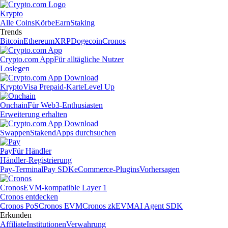
Krypto
Alle Coins
Körbe
Earn
Staking
Trends
Bitcoin
Ethereum
XRP
Dogecoin
Cronos
Crypto.com App
Für alltägliche Nutzer
Loslegen
Krypto
Visa Prepaid-Karte
Level Up
Onchain
Für Web3-Enthusiasten
Erweiterung erhalten
Swappen
Staken
dApps durchsuchen
Pay
Für Händler
Händler-Registrierung
Pay-Terminal
Pay SDK
eCommerce-Plugins
Vorhersagen
Cronos
EVM-kompatible Layer 1
Cronos entdecken
Cronos PoS
Cronos EVM
Cronos zkEVM
AI Agent SDK
Erkunden
Affiliate
Institutionen
Verwahrung