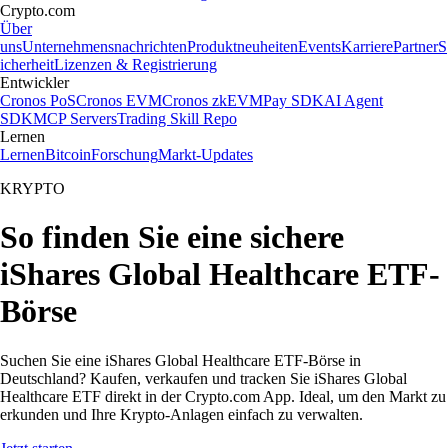
Crypto.com
Über
uns
Unternehmensnachrichten
Produktneuheiten
Events
Karriere
Partner
S
icherheit
Lizenzen & Registrierung
Entwickler
Cronos PoS
Cronos EVM
Cronos zkEVM
Pay SDK
AI Agent
SDK
MCP Servers
Trading Skill Repo
Lernen
Lernen
Bitcoin
Forschung
Markt-Updates
KRYPTO
So finden Sie eine sichere
iShares Global Healthcare ETF-
Börse
Suchen Sie eine iShares Global Healthcare ETF-Börse in
Deutschland? Kaufen, verkaufen und tracken Sie iShares Global
Healthcare ETF direkt in der Crypto.com App. Ideal, um den Markt zu
erkunden und Ihre Krypto-Anlagen einfach zu verwalten.